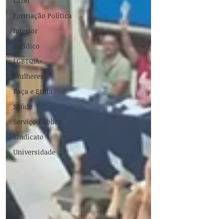
Lazer
Formação Política
Interior
Jurídico
LGBTQIA+
Mulheres
Raça e Etnia
Saúde
Serviço Público
Sindicato
Universidade