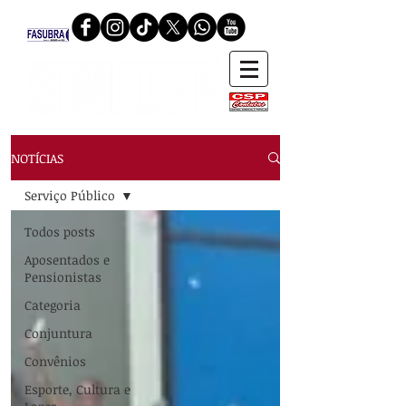
NOTÍCIAS
Serviço Público
Todos posts
Aposentados e
Pensionistas
Categoria
Conjuntura
Convênios
Esporte, Cultura e