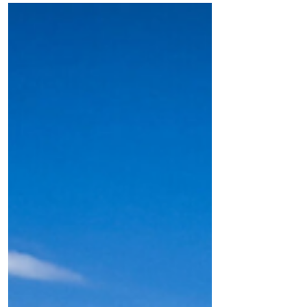
Entidades cedem a ultimato
e assinam reajuste de
auxílio distante da
equiparação