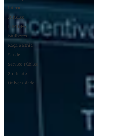
Interior
Jurídico
LGBTQIA+
Mulheres
Raça e Etnia
Saúde
Serviço Público
Sindicato
Universidade