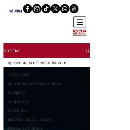
NOTÍCIAS
Aposentados e Pensionistas
Todos posts
Aposentados e Pensionistas
Categoria
Conjuntura
Convênios
Esporte, Cultura e Lazer
Formação Política