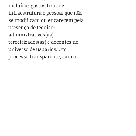
incluídos gastos fixos de 
infraestrutura e pessoal que não 
se modificam ou encarecem pela 
presença de técnico-
administrativos(as), 
terceirizados(as) e docentes no 
universo de usuários. Um 
processo transparente, com o 
envolvimento da comunidade 
universitária, poderia revisar o 
modelo de custo, ajustando-o para 
um valor mais realista e 
justificado. A ausência de 
audiências públicas para debater 
a precificação vai contra o ideal de 
governança democrática. Isso 
impede uma revisão crítica do 
processo de custeio, que poderia 