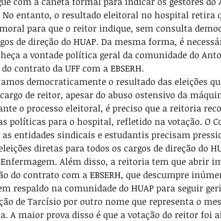
gue com a caneta formal para indicar os gestores do 
No entanto, o resultado eleitoral no hospital retira 
 moral para que o reitor indique, sem consulta democ
gos de direção do HUAP. Da mesma forma, é necessár
heça a vontade política geral da comunidade do Anto
 do contrato da UFF com a EBSERH.
amos democraticamente o resultado das eleições q
cargo de reitor, apesar do abuso ostensivo da máqui
nte o processo eleitoral, é preciso que a reitoria rec
s políticas para o hospital, refletido na votação. O C
, as entidades sindicais e estudantis precisam pressio
leições diretas para todos os cargos de direção do H
e Enfermagem. Além disso, a reitoria tem que abrir 
ção do contrato com a EBSERH, que descumpre inúmer
tem respaldo na comunidade do HUAP para seguir ger
ição de Tarcísio por outro nome que representa o m
ria. A maior prova disso é que a votação do reitor foi