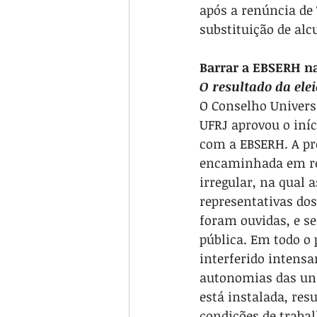
após a renúncia de
substituição de al
Barrar a EBSERH n
O resultado da elei
O Conselho Univers
UFRJ aprovou o iníc
com a EBSERH. A pro
encaminhada em re
irregular, na qual a
representativas do
foram ouvidas, e s
pública. Em todo o 
interferido intens
autonomias das uni
está instalada, re
condições de traba