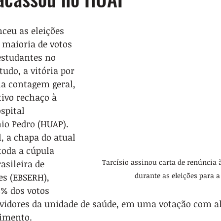
ceu as eleições 
à maioria de votos 
estudantes no 
udo, a vitória por 
a contagem geral, 
ivo rechaço à 
spital 
io Pedro (HUAP). 
, a chapa do atual 
toda a cúpula 
Tarcísio assinou carta de renúncia 
asileira de 
durante as eleições para a
es (EBSERH), 
2% dos votos 
ervidores da unidade de saúde, em uma votação com a
cimento.