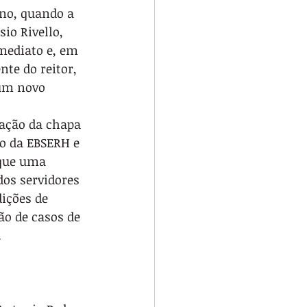
rno, quando a 
io Rivello, 
mediato e, em 
te do reitor, 
um novo 
tação da chapa 
o da EBSERH e 
que uma 
os servidores 
ições de 
ão de casos de 
.