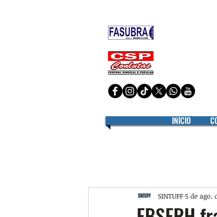
Filiado à
Filiado à
INÍCIO
C
SINTUFF
5 de ago. 
EBSERH fr