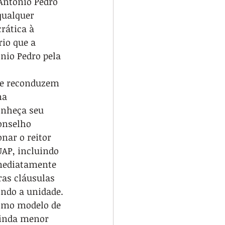
Antonio Pedro 
qualquer 
rática à 
io que a 
nio Pedro pela 
ue reconduzem 
na 
onheça seu 
onselho 
nar o reitor 
UAP, incluindo 
imediatamente 
as cláusulas 
indo a unidade.
esmo modelo de 
 ainda menor 