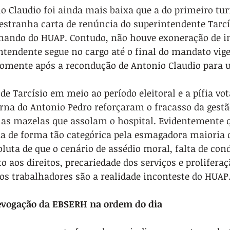
o Claudio foi ainda mais baixa que a do primeiro tu
estranha carta de renúncia do superintendente Tarcís
mando do HUAP. Contudo, não houve exoneração de i
intendente segue no cargo até o final do mandato vigen
somente após a recondução de Antonio Claudio para 
de Tarcísio em meio ao período eleitoral e a pífia vo
urna do Antonio Pedro reforçaram o fracasso da gestã
 as mazelas que assolam o hospital. Evidentemente 
da de forma tão categórica pela esmagadora maioria d
uta de que o cenário de assédio moral, falta de cond
o aos direitos, precariedade dos serviços e proliferaç
os trabalhadores são a realidade inconteste do HUAP
 revogação da EBSERH na ordem do dia