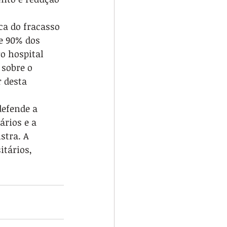
ca do fracasso 
e 90% dos 
o hospital 
 sobre o 
 desta 
efende a 
ários e a 
stra. A 
tários, 