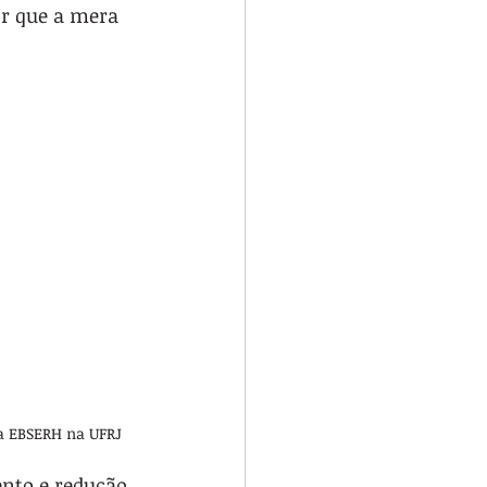
r que a mera 
a EBSERH na UFRJ
nto e redução 