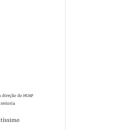
à direção do HUAP 
 reitoria
ltíssimo 