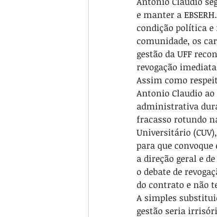
Antonio Claudio se
e manter a EBSERH. 
condição política e
comunidade, os car
gestão da UFF recon
revogação imediata
Assim como respeit
Antonio Claudio ao 
administrativa dura
fracasso rotundo na
Universitário (CUV)
para que convoque e
a direção geral e d
o debate de revoga
do contrato e não 
A simples substitu
gestão seria irrisó