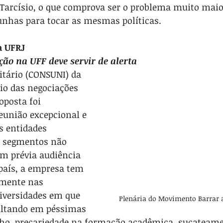
 Tarcísio, o que comprova ser o problema muito maio
cunhas para tocar as mesmas políticas.
a UFRJ
ção na UFF deve servir de alerta
itário (CONSUNI) da 
io das negociações 
posta foi 
união excepcional e 
s entidades 
s segmentos não 
em prévia audiência 
país, a empresa tem 
amente nas 
versidades em que 
Plenária do Movimento Barrar 
sultando em péssimas 
lho, precariedade na formação acadêmica, sucateame