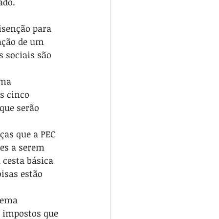
ado.
isenção para 
iação de um 
 sociais são 
uma 
s cinco 
 que serão 
ças que a PEC 
es a serem 
 cesta básica 
isas estão 
tema 
s impostos que 