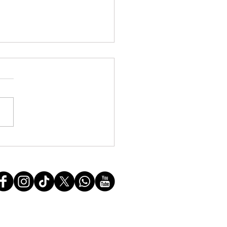
FF manifesta solidariedade à
do povo boliviano e repudia a
ssão