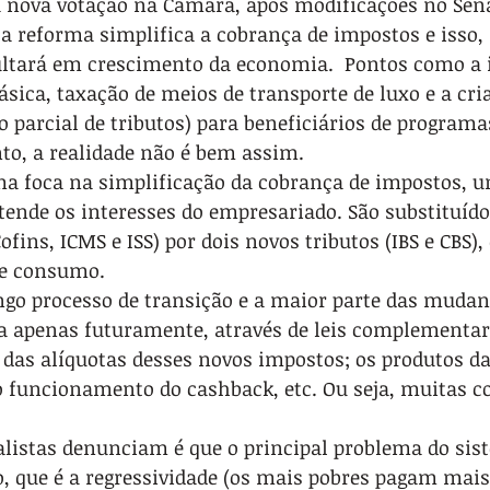
nova votação na Câmara, após modificações no Sen
 a reforma simplifica a cobrança de impostos e isso, 
ltará em crescimento da economia.  Pontos como a 
ásica, taxação de meios de transporte de luxo e a cr
 parcial de tributos) para beneficiários de programas
to, a realidade não é bem assim.
rma foca na simplificação da cobrança de impostos, 
tende os interesses do empresariado. São substituído
Cofins, ICMS e ISS) por dois novos tributos (IBS e CBS),
de consumo.
go processo de transição e a maior parte das mudan
da apenas futuramente, através de leis complementar
 das alíquotas desses novos impostos; os produtos da
o funcionamento do cashback, etc. Ou seja, muitas co
alistas denunciam é que o principal problema do sis
ro, que é a regressividade (os mais pobres pagam mai