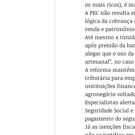
os mais ricos), é m
A PEC não resulta e
lógica da cobrança 
renda e patrimônio 
Até mesmo a tímida 
após pressão da ba
alegar que o uso da
artesanal”, no caso
A reforma mantém e
tributária para emp
instituições financ
agronegócio voltado
Especialistas aler
Seguridade Social e
pagamento do segu
Já as isenções fis
não se justifica em