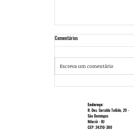
Comentários
Escreva um comentário
Auditoria Cidadã da Dívida: Carta-
Aberta Eleições 2026 dirigida a
todos os Partidos Políticos
Endereço:
R. Des. Geraldo Tolêdo, 29 -
São Domingos
Niterói - RJ
CEP: 24210-380