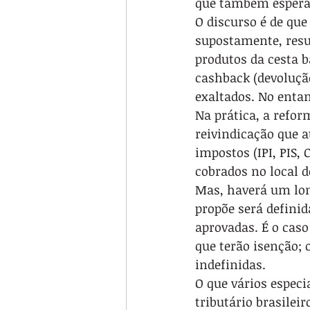
que também espera 
O discurso é de que
supostamente, resu
produtos da cesta b
cashback (devolução
exaltados. No entan
Na prática, a refo
reivindicação que a
impostos (IPI, PIS, 
cobrados no local 
Mas, haverá um lon
propõe será defini
aprovadas. É o caso
que terão isenção; 
indefinidas.
O que vários especi
tributário brasilei