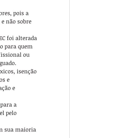
res, pois a 
 e não sobre 
C foi alterada 
ão para quem 
issional ou 
iguado.
icos, isenção 
os e 
ação e 
para a 
l pelo 
m sua maioria 