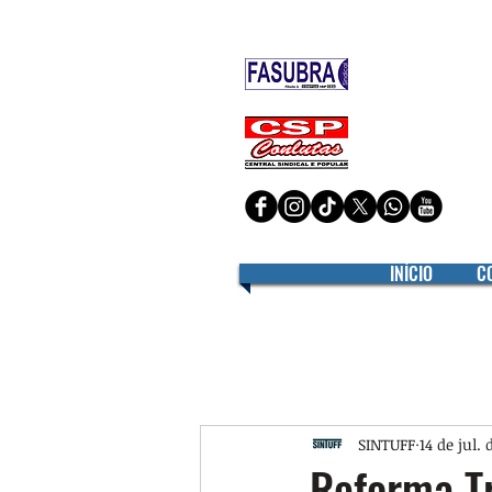
Filiado à
Filiado à
INÍCIO
C
SINTUFF
14 de jul. 
Reforma T