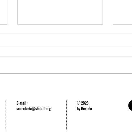
SINTUFF repudia a perseguição aos
SINTU
estudantes da USP
luta 
repre
E-mail:
© 2023
secretaria@sintuff.org
by Bertolo