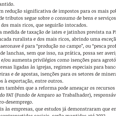
antido.
m redução significativa de impostos para os mais pob
de tributos segue sobre o consumo de bens e serviços
dos mais ricos, que seguirão intocados.
medida de taxação de iates e jatinhos prevista na PE
ncada ruralista e dos mais ricos, abrindo uma exceç
 aeronave é para “produção no campo”, ou “pesca prof
 de lanchas, sem que isso, na prática, possa ser aver
/ou aumenta privilégios como isenções para agrotóx
resas ligadas às igrejas, regimes especiais para banc
eiras e de apostas, isenções para os setores de miner
s à exportação, entre outros.
tam também que a reforma pode ameaçar os recursos 
 do FAT (Fundo de Amparo ao Trabalhador), responsáve
ro-desemprego.
cais às empresas, que estudos já demonstraram que e
 contrapartidas sociais, serão mantidas até 2032.