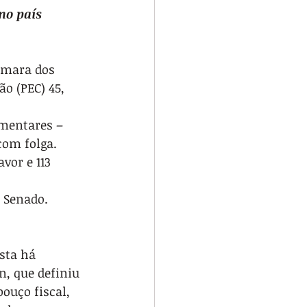
no país 
âmara dos 
o (PEC) 45, 
mentares – 
com folga. 
vor e 113 
o Senado.
sta há 
, que definiu 
ouço fiscal, 