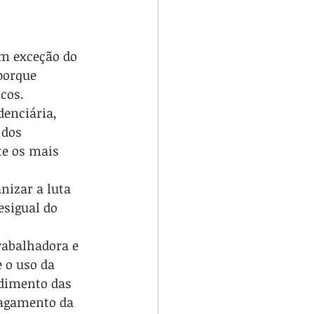
om exceção do 
porque 
cos.
enciária, 
 dos 
te os mais 
nizar a luta 
esigual do 
rabalhadora e 
 o uso da 
ndimento das 
pagamento da 