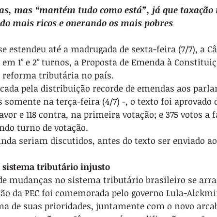
as, mas “mantém tudo como está”, já que taxação 
ndo mais ricos e onerando os mais pobres
e estendeu até a madrugada de sexta-feira (7/7), a C
em 1° e 2° turnos, a Proposta de Emenda à Constituiçã
reforma tributária no país.
da pela distribuição recorde de emendas aos parla
 somente na terça-feira (4/7) -, o texto foi aprovado 
vor e 118 contra, na primeira votação; e 375 votos a fa
ndo turno de votação.
nda seriam discutidos, antes do texto ser enviado a
istema tributário injusto
e mudanças no sistema tributário brasileiro se arra
ção da PEC foi comemorada pelo governo Lula-Alckmin
a de suas prioridades, juntamente com o novo arcab