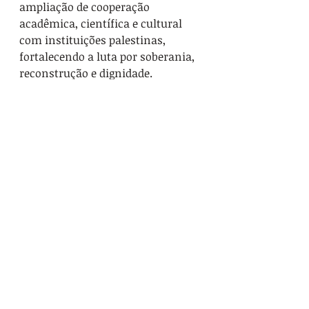
ampliação de cooperação 
acadêmica, científica e cultural 
com instituições palestinas, 
fortalecendo a luta por soberania, 
reconstrução e dignidade.
Com estas resoluções, a Plenária 
da FASUBRA demonstrou que a 
categoria não recuará diante dos 
ataques e que seguirá mobilizada, 
articulando luta local e nacional, 
para garantir o cumprimento de 
acordos, defender direitos 
históricos e manter viva a 
solidariedade de classe dentro e 
fora do país.
Serviço Público