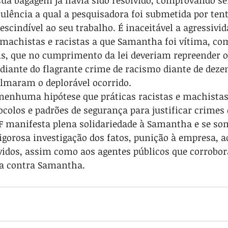
ua bagagem já havia sido resolvido, comprovando se
uculência a qual a pesquisadora foi submetida por tent
cindível ao seu trabalho. É inaceitável a agressivida
a machistas e racistas a que Samantha foi vítima, com
ais, que no cumprimento da lei deveriam repreender 
 diante do flagrante crime de racismo diante de deze
lmaram o deplorável ocorrido.
enhuma hipótese que práticas racistas e machistas
ocolos e padrões de segurança para justificar crimes 
F manifesta plena solidariedade à Samantha e se som
gorosa investigação dos fatos, punição à empresa, a
vidos, assim como aos agentes públicos que corrob
sa contra Samantha.