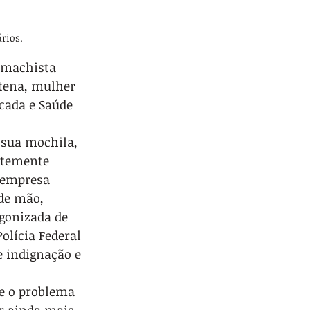
rios.
 machista 
tena, mulher 
cada e Saúde 
sua mochila, 
ntemente 
a empresa 
de mão, 
gonizada de 
olícia Federal 
e indignação e 
e o problema 