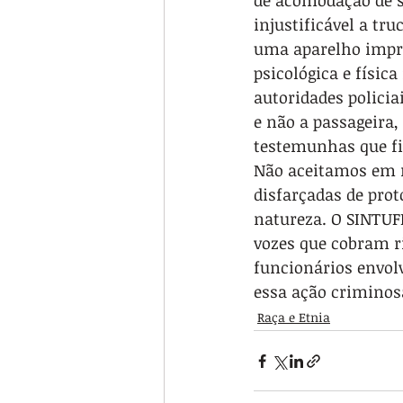
de acomodação de s
injustificável a tr
uma aparelho impres
psicológica e físic
autoridades polici
e não a passageira,
testemunhas que fi
Não aceitamos em n
disfarçadas de prot
natureza. O SINTUF
vozes que cobram ri
funcionários envol
essa ação crimino
Raça e Etnia