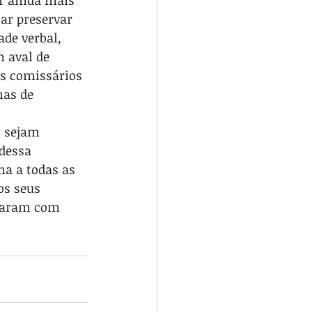
r ainda mais 
ar preservar 
de verbal, 
 aval de 
os comissários 
nas de 
 sejam 
dessa 
a a todas as 
os seus 
oraram com 