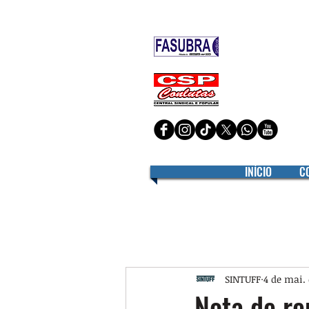
Filiado à
Filiado à
INÍCIO
C
SINTUFF
4 de mai.
Nota de re