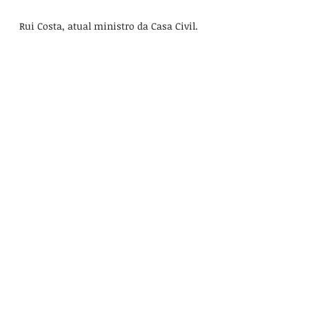
Rui Costa, atual ministro da Casa Civil. 
Foto: Antonio Cruz/Agência Brasil
Serviço Público
Posts recentes
Ver tudo