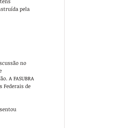
tens 
struída pela 
iscussão no 
e 
ção. A FASUBRA 
 Federais de 
sentou 