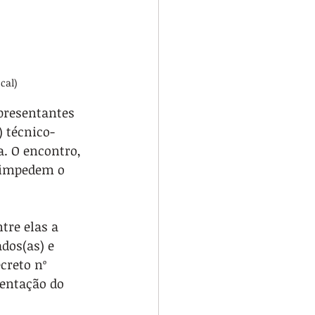
cal)
presentantes 
 técnico-
. O encontro, 
e impedem o 
tre elas a 
dos(as) e 
creto nº 
mentação do 