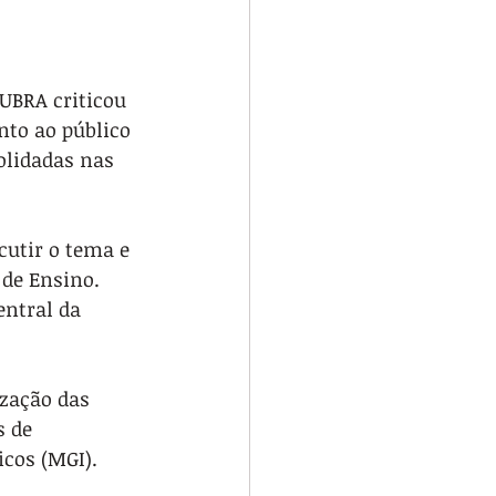
UBRA criticou 
nto ao público 
olidadas nas 
utir o tema e 
de Ensino. 
entral da 
ização das 
 de 
icos (MGI).