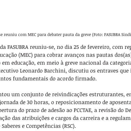
e reuniu com MEC para debater pauta da greve (Foto: FASUBRA Sindi
da FASUBRA reuniu-se, no dia 25 de fevereiro, com re
ducação (MEC) para cobrar avanços nas pautas dos(as)
) em educação, em meio à greve nacional da categoria
xecutivo Leonardo Barchini, discutiu os entraves qu
ntos fundamentais do acordo firmado.
tou um conjunto de reivindicações estruturantes, en
ornada de 30 horas, o reposicionamento de aposenta
bertura do prazo de adesão ao PCCTAE, a revisão do De
ização das atribuições e cargos da carreira e a regula
Saberes e Competências (RSC).