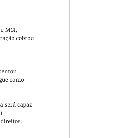
o MGI, 
eração cobrou 
 
sentou 
egue como 
a será capaz 
) 
direitos.