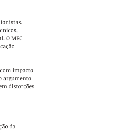
ionistas. 
cnicos, 
al. O MEC 
ocação 
 com impacto 
 o argumento 
gem distorções 
ção da 