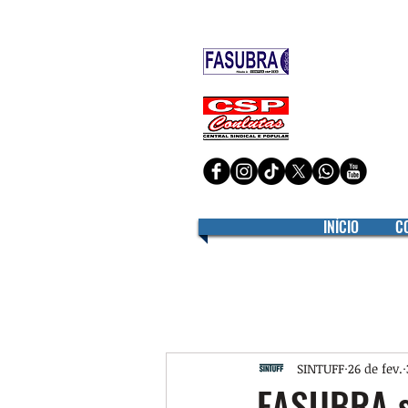
Filiado à
Filiado à
INÍCIO
C
SINTUFF
26 de fev.
FASUBRA s