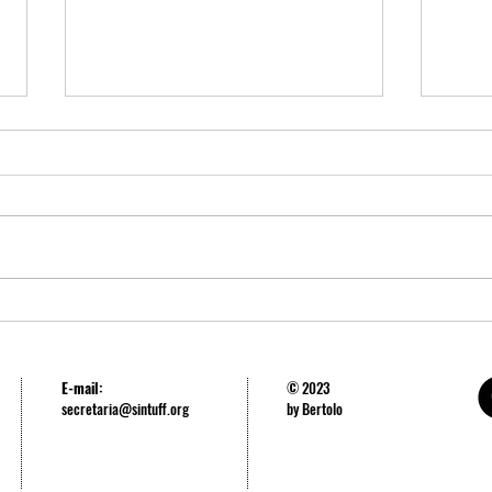
IV Encontro do Interior debate
Reuni
conjuntura, carreira e pautas dos
nova 
campi
E-mail:
© 2023
secretaria@sintuff.org
by Bertolo