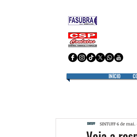
Filiado à
Filiado à
INÍCIO
C
SINTUFF
6 de mai.
Veja a res