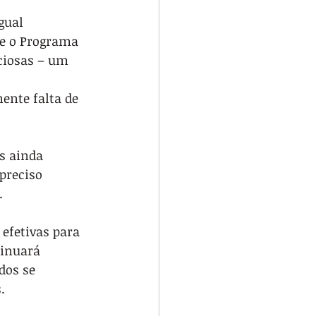
gual
ue o Programa 
ciosas – um 
ente falta de 
s ainda 
preciso 
.
efetivas para 
tinuará 
os se 
.