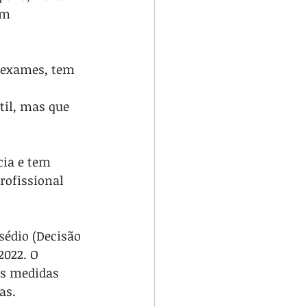
em 
s exames, tem 
til, mas que 
cia e tem 
rofissional 
sédio (Decisão 
2022. O 
as medidas 
as.