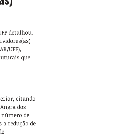
UFF detalhou, 
vidores(as) 
AR/UFF), 
uturais que 
erior, citando 
 Angra dos 
o número de 
 a redução de 
de 