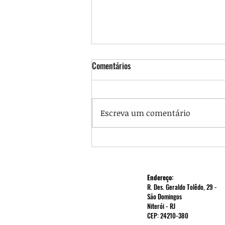
Comentários
Escreva um comentário
SINTUFF fortalece a mobilização
no interior com visita a Oriximiná
Endereço:
R. Des. Geraldo Tolêdo, 29 -
São Domingos
Niterói - RJ
CEP: 24210-380