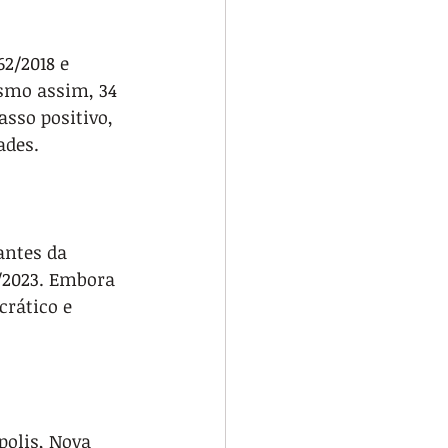
2/2018 e 
smo assim, 34 
sso positivo, 
ades.
antes da 
/2023. Embora 
rático e 
polis, Nova 