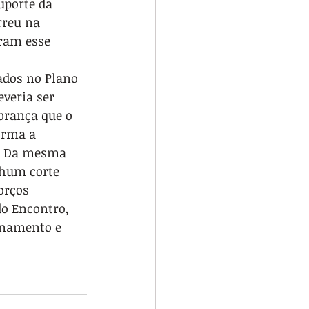
uporte da 
rreu na 
ram esse 
ados no Plano 
veria ser 
brança que o 
orma a 
m. Da mesma 
nhum corte 
orços 
o Encontro, 
onamento e 