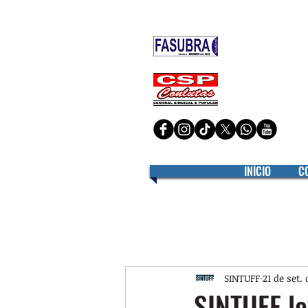
Filiado à
Filiado à
INÍCIO
C
SINTUFF
21 de set.
SINTUFF le