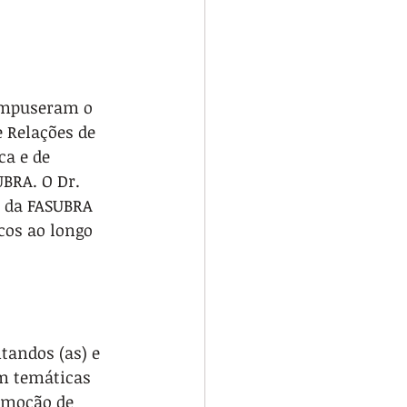
Compuseram o 
 Relações de 
a e de 
BRA. O Dr. 
 da FASUBRA 
cos ao longo 
tandos (as) e 
m temáticas 
emoção de 