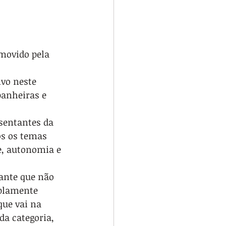
movido pela 
 
ivo neste 
anheiras e 
sentantes da 
os os temas 
e, autonomia e 
ante que não 
mplamente 
ue vai na 
a categoria, 