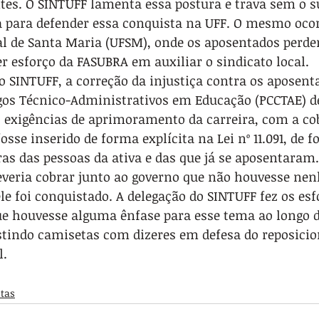
tes. O SINTUFF lamenta essa postura e trava sem o s
a para defender essa conquista na UFF. O mesmo oco
al de Santa Maria (UFSM), onde os aposentados perde
r esforço da FASUBRA em auxiliar o sindicato local.
 SINTUFF, a correção da injustiça contra os aposent
gos Técnico-Administrativos em Educação (PCCTAE) de
 exigências de aprimoramento da carreira, com a co
sse inserido de forma explícita na Lei nº 11.091, de f
ras das pessoas da ativa e das que já se aposentara
veria cobrar junto ao governo que não houvesse ne
ele foi conquistado. A delegação do SINTUFF fez os esf
ue houvesse alguma ênfase para esse tema ao longo d
estindo camisetas com dizeres em defesa do reposici
l.
tas