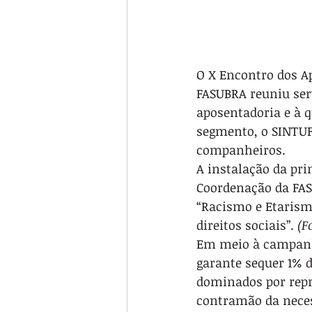
O X Encontro dos A
FASUBRA reuniu serv
aposentadoria e à q
segmento, o SINTUF
companheiros.
A instalação da pr
Coordenação da FAS
“Racismo e Etarismo
direitos sociais”. 
(F
Em meio à campanha
garante sequer 1% d
dominados por repr
contramão da necess