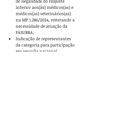
de ilegalidade do reajuste 
inferior aos(às) médicos(as) e 
médicos(as) veterinários(as) 
na MP 1.286/2024, reiterando a 
necessidade de atuação da 
FASUBRA;
Indicação de representantes 
da categoria para participação 
em reunião nacional 
convocada pela FASUBRA em 
junho;
Participação ativa na 
paralisação nos dias 22 e 23 de 
maio e na caravana para 
Brasília, como forma de 
mobilização e pressão política.
A reunião também reafirmou que 
“a luta é coletiva” e que 