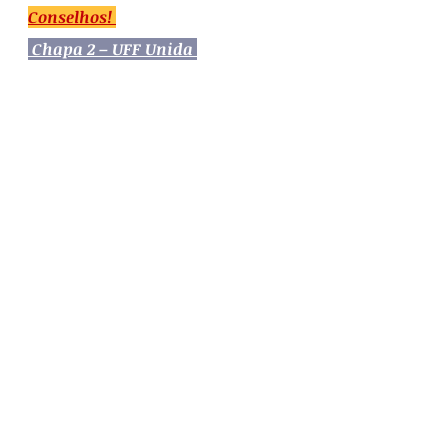
Conselhos!
Chapa 2 – UFF Unida
Chapa 3 – Autonomia e Luta
 Chapa 4 – A Luta Continua 
Universidade
Posts recentes
Ver tudo