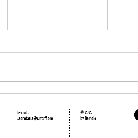
SINTUFF repudia a perseguição aos
SINTU
estudantes da USP
luta 
repre
E-mail:
© 2023
secretaria@sintuff.org
by Bertolo