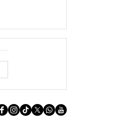
FF manifesta solidariedade à
do povo boliviano e repudia a
ssão