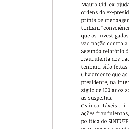
Mauro Cid, ex-ajuda
ordens do ex-presid
prints de mensagens
tinham “consciênci
que os investigado
vacinação contra a 
Segundo relatório d
fraudulenta dos dad
tenham sido feitas
Obviamente que as 
presidente, na inte
sigilo de 100 anos 
as suspeitas.
Os incontáveis cri
ações fraudulentas,
política do SINTUFF
criminosas e golpis