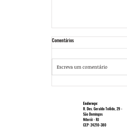
Comentários
Escreva um comentário
Auditoria Cidadã da Dívida: Carta-
Aberta Eleições 2026 dirigida a
todos os Partidos Políticos
Endereço:
R. Des. Geraldo Tolêdo, 29 -
São Domingos
Niterói - RJ
CEP: 24210-380