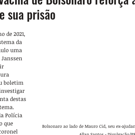
e sua prisão
ho de 2021, 
istema da 
aulo uma 
a Janssen 
ir 
tura 
u boletim 
investigar 
nta destas 
stema.
a Polícia 
o que 
Bolsonaro ao lado de Mauro Cid, seu ex-ajudant
coronel 
Allan Santos - Divulgação/P