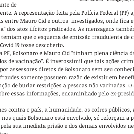
nte de 
ente. A representação feita pela Polícia Federal (PF) 
 entre Mauro Cid e outros  investigados, onde fica e
a” dos atos ilícitos praticados. As mensagens tamb
s temiam que o esquema de emissão fraudulenta de ce
Covid 19 fosse descoberto.
a PF, Bolsonaro e Mauro Cid “tinham plena ciência d
os de vacinação”. É inverossímil que tais ações crim
 por assessores diretos de Bolsonaro sem seu conhec
fraudes somente possuem razão de existir em benefí
nção de burlar restrições a pessoas não vacinadas. O 
sobre essas informações, encaminhado pelo ex-preside
mes contra o país, a humanidade, os cofres públicos,
 nos quais Bolsonaro está envolvido, só reforçam a p
 pela sua imediata prisão e dos demais envolvidos ne
tas.