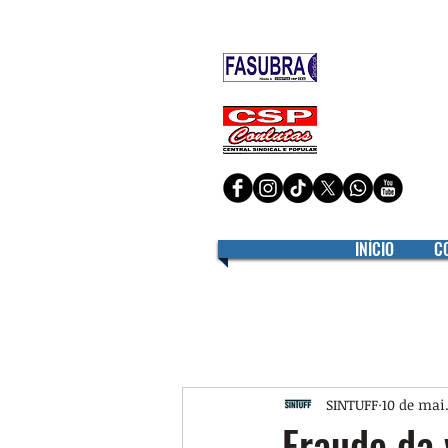
Filiado à
Filiado à
INÍCIO
C
SINTUFF
10 de mai
Fraude da 