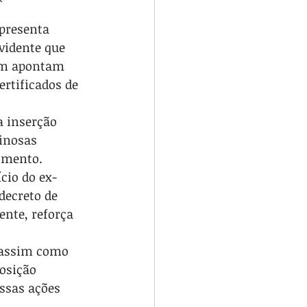
apresenta 
vidente que 
ém apontam 
rtificados de 
a inserção 
inosas 
imento. 
cio do ex-
decreto de 
nte, reforça 
 assim como 
osição 
ssas ações 