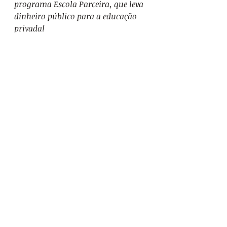
programa Escola Parceira, que leva 
dinheiro público para a educação 
privada! 
5. Aborto legal, seguro, gratuito e 
oferecido pelo SUS: nenhuma 
mulher a mais morta por fazer 
aborto clandestino. Queremos 
educação sexual e de gênero nas 
escolas, para prevenir abusos 
sexuais e gravidezes indesejadas! 
Contraceptivos para não abortar e 
aborto legal para não morrer! 
6. Enfrentamento ao racismo e ao 
racismo ambiental em Niterói, 
apontada como a cidade mais 
racista e segregadora do país! 
7. Por moradia digna, saneamento 
básico e transporte público de 
qualidade, principalmente nas 