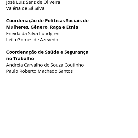
José Luiz Sanz de Oliveira
Valéria de Sá Silva
Coordenação de Políticas Sociais de
Mulheres, Gênero, Raça e Etnia
Eneida da Silva Lundgren
Leila Gomes de Azevedo
Coordenação de Saúde e Segurança
no Trabalho
Andreia Carvalho de Souza Coutinho
Paulo Roberto Machado Santos
Suplentes da Coordenação Executiva
Allison Mauricio de Oliveira
Edson Soares da Conceição
Lucas Stamford
Raoni Lucena Souza
Waleria Alba de Sousa Sales
Endereço:
R. Des. Geraldo Tolêdo, 29 - São Domingos