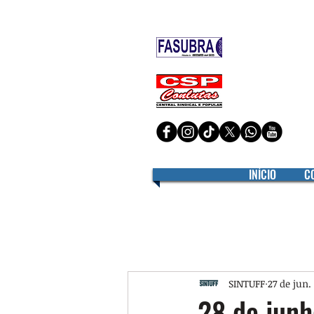
Filiado à
Filiado à
INÍCIO
C
SINTUFF
27 de jun.
28 de junh