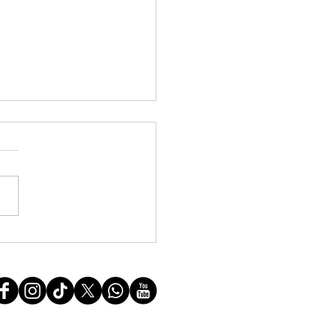
 maio é o Dia Internacional de
te à LGBTfobia