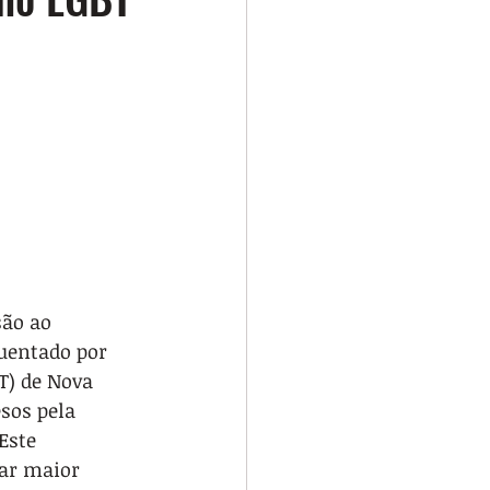
são ao 
uentado por 
T) de Nova 
sos pela 
Este 
ar maior 