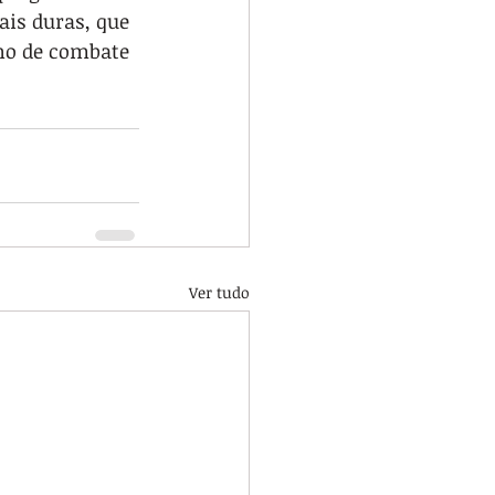
is duras, que 
no de combate 
Ver tudo