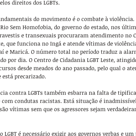
pelos direitos dos LGBTs.
ndamentais do movimento é o combate à violência.
Rio Sem Homofobia, do governo do estado, nos últim
 travestis e transexuais procuraram atendimento no C
e, que funciona no Ingá e atende vítimas de violência
raí e Maricá. O número total no período traduz a ala
do por dia. O Centro de Cidadania LGBT Leste, atingido
ecursos desde meados do ano passado, pelo qual o at
 está precarizado.
cia contra LGBTs também esbarra na falta de tipific
 com condutas racistas. Está situação é inadmissível,
são vítimas sem que os agressores sejam verdadeira
ho LGBT é necessário exigir aos governos verbas e um