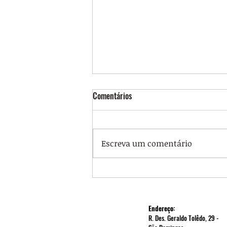
Comentários
Escreva um comentário
Visibilidade Trans: luta por
direitos e contra retrocessos
Endereço:
R. Des. Geraldo Tolêdo, 29 -