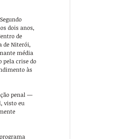
 Segundo 
os dois anos, 
entro de 
 de Niterói, 
rmante média 
 pela crise do 
endimento às 
ação penal — 
 visto eu 
mente 
 programa 