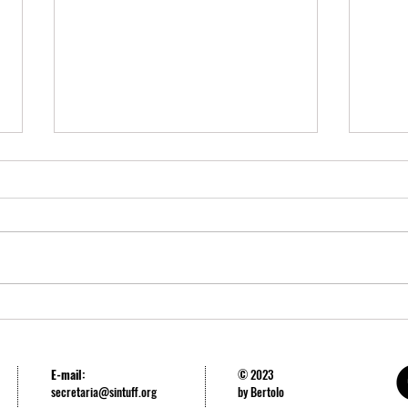
Dia do Orgulho LGBTQIA+,
17 de
contraponto num país violento
Comba
contra a diversidade
E-mail:
© 2023
secretaria@sintuff.org
by Bertolo