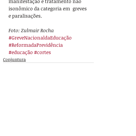
manifestação e tratamento não 
isonômico da categoria em  greves 
e paralisações.
Foto: Zulmair Rocha
#GreveNacionaldaEducação
#ReformadaPrevidência
#educação
#cortes
Conjuntura
Posts recentes
Ver tudo