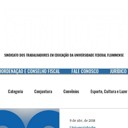
SINDICATO DOS TRABALHADORES EM EDUCAÇÃO DA UNIVERSIDADE FEDERAL FLUMINENSE
OORDENAÇÃO E CONSELHO FISCAL
FALE CONOSCO
JURÍDICO
Categoria
Conjuntura
Convênios
Esporte, Cultura e Lazer
Mulheres
Raça e Etnia
Saúde
Serviço Público
Sind
9 de abr. de 2018
Universidade