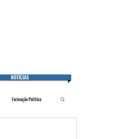
e-mail:
secretaria@sintuff.org
Secretaria:
(21) 2717-9292/(21) 99362-2215
Jurídico:
(21) 99622-3466
NOTÍCIAS
Formação Política
icato
Universidade