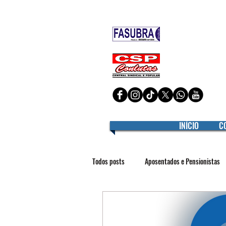
Filiado à
Filiado à
INÍCIO
C
Todos posts
Aposentados e Pensionistas
Interior
Jurídico
LGBTQIA+