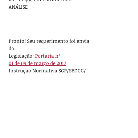
ANÁLISE 
Pronto! Seu requerimento foi envia
do. 
Legislação: 
Portaria nº 
01 de 09 de março de 2017
Instrução Normativa SGP/SEDGG/
ME Nº 97 26/12/2022 Instrução 
Normativa GABIN/MGI Nº 
69/18/02/25
Qualquer dúvida entre em contato 
pelo e-
mail 
boletosaude.dbe.crl@id.uff.br
Categoria