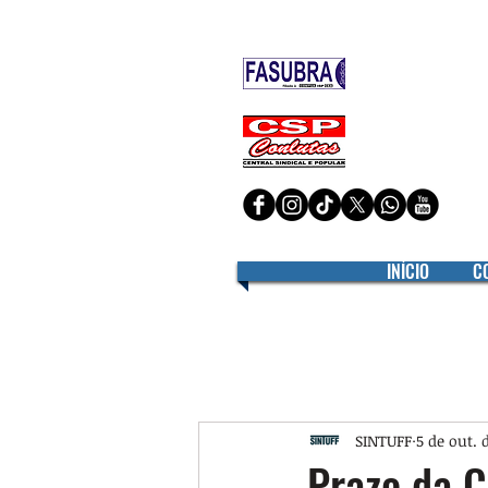
Filiado à
Filiado à
INÍCIO
C
SINTUFF
5 de out. 
Prazo da C