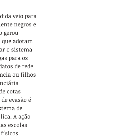
dida veio para 
ente negros e 
o gerou 
s que adotam 
ar o sistema 
gas para os 
atos de rede 
cia ou filhos 
nciária 
de cotas 
 de evasão é 
istema de 
ica. A ação 
as escolas 
físicos. 