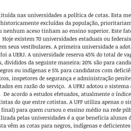
tituída nas universidades a política de cotas. Esta me
 historicamente excluídas da população, prioritariam
u nenhum aceso tinham ao ensino superior. Este fat
 Hoje existem 70 universidades estaduais ou federai
em seus vestibulares. A primeira universidade a adot
 foi a UERJ. A universidade reserva 45% do total de va
, divididos da seguinte maneira: 20% são para candid
egros ou indígenas e 5% para candidatos com deficiên
iros, inspetores de segurança e administração penite
ados em razão do serviço.  A UFRJ adotou o sistema 
.  De acordo a estudos efetuados, atualmente o índice
istas do que entre cotistas. A UFF utiliza apenas o s
 final) para quem cursou o ensino médio na rede públ
lizada pelas universidades é a que beneficia alunos d
sta vêm as cotas para negros, indígenas e deficientes 