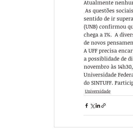
Atualmente nenhuma
 As questões sociai
sentido de ir super
(UNB) confirmou qu
chega a 1%.  A div
de novos pensamento
A UFF precisa encar
a possiblidade de d
novembro às 14h30, 
Universidade Federa
do SINTUFF. Partici
Universidade