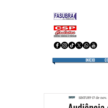
Filiado à
Filiado à
INÍCIO
C
SINTUFF
17 de nov.
Audiência 