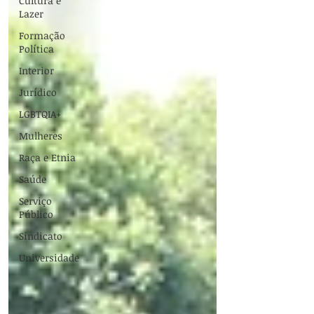
Cultura e
Lazer
Formação
Política
Interior
Jurídico
LGBTQIA+
Mulheres
Raça e Etnia
Saúde
Serviço
Público
Sindicato
Universidade