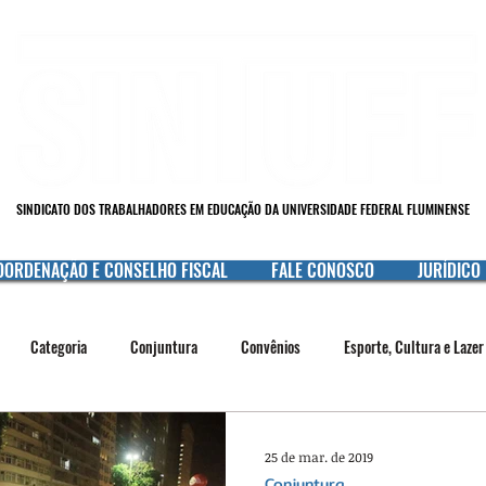
SINDICATO DOS TRABALHADORES EM EDUCAÇÃO DA UNIVERSIDADE FEDERAL FLUMINENSE
OORDENAÇÃO E CONSELHO FISCAL
FALE CONOSCO
JURÍDICO
Categoria
Conjuntura
Convênios
Esporte, Cultura e Lazer
Mulheres
Raça e Etnia
Saúde
Serviço Público
Sind
25 de mar. de 2019
Conjuntura