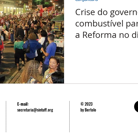
Crise do govern
combustível par
a Reforma no d
E-mail:
© 2023
secretaria@sintuff.org
by Bertolo