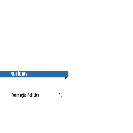
e-mail:
secretaria@sintuff.org
Secretaria:
(21) 2717-9292/(21) 99362-2215
Jurídico:
(21) 99622-3466
NOTÍCIAS
Formação Política
icato
Universidade