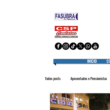
Filiado à
Filiado à
INÍCIO
C
Todos posts
Aposentados e Pensionistas
Interior
Jurídico
LGBTQIA+