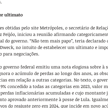
.
or ultimato
 obtidas pelo site Metrópoles, o secretário de Relaç
z Feijóo, iniciou a reunião afirmando categoricament
nal do governo. “Não tem mais papo”, teria declarado 
 Dweck, no intuito de estabelecer um ultimato e imp
o para negociações.
o governo federal emitiu uma nota elogiosa sobre à s
gnora o acúmulo de perdas ao longo dos anos, as obs
ias em relação a outras categorias. No texto, o gov
e 9% concedido a todas as categorias em 2023, valor m
 perdas inflacionárias acumuladas e cujo montante j
nto aprovado anteriormente à posse de Lula. Igualme
ivos do reajuste zero em 2024, que incide em novo ac