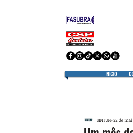
Filiado à
Filiado à
INÍCIO
C
SINTUFF
22 de mai
Um mês de