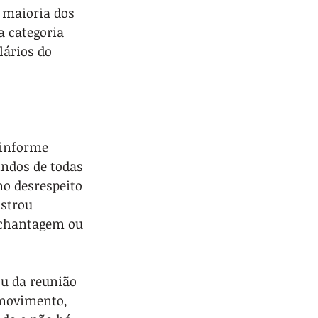
 maioria dos 
 categoria 
ários do 
 informe 
ndos de todas 
mo desrespeito 
strou 
 chantagem ou 
u da reunião 
 movimento, 