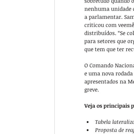
sobretudo quando o
nenhuma unidade di
a parlamentar. Sam
criticou com veemê
distribuídos. “Se c
para setores que or
que tem que ter rec
O Comando Nacional
e uma nova rodada 
apresentados na Me
greve.
Veja os principais 
Tabela lateraliz
Proposta de rea