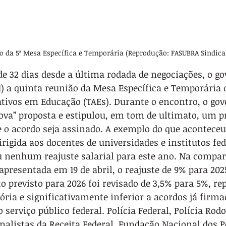
o da 5ª Mesa Específica e Temporária (Reprodução: FASUBRA Sindica
e 32 dias desde a última rodada de negociações, o go
21) a quinta reunião da Mesa Específica e Temporária 
tivos em Educação (TAEs). Durante o encontro, o gove
va” proposta e estipulou, em tom de ultimato, um pr
e o acordo seja assinado. A exemplo do que acontece
irigida aos docentes de universidades e institutos fed
u nenhum reajuste salarial para este ano. Na compa
apresentada em 19 de abril, o reajuste de 9% para 202
 previsto para 2026 foi revisado de 3,5% para 5%, re
ria e significativamente inferior a acordos já firm
 serviço público federal. Polícia Federal, Polícia Rodo
Analistas da Receita Federal, Fundação Nacional dos P