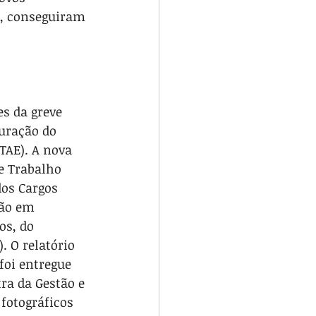
s, conseguiram 
s da greve 
turação do 
TAE). A nova 
e Trabalho 
dos Cargos 
ão em 
os, do 
. O relatório 
foi entregue 
ra da Gestão e 
fotográficos 