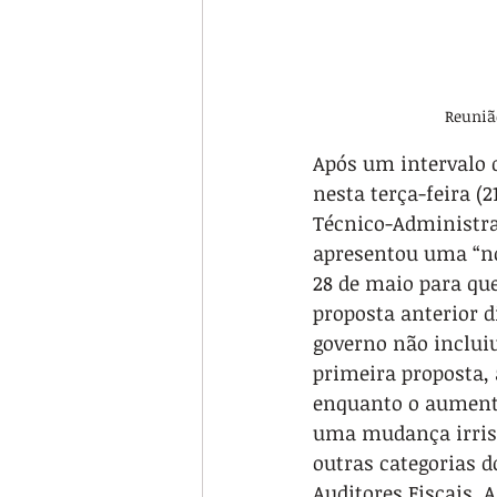
Reuniã
Após um intervalo d
nesta terça-feira (
Técnico-Administra
apresentou uma “no
28 de maio para qu
proposta anterior d
governo não inclui
primeira proposta, 
enquanto o aumento
uma mudança irrisó
outras categorias do
Auditores Fiscais, 