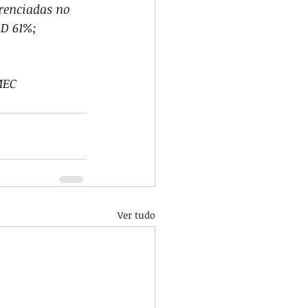
renciadas no 
 D 61%;
MEC
Ver tudo