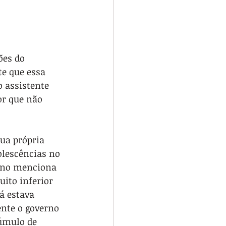
ões do 
e que essa 
o assistente 
or que não 
ua própria 
olescências no 
erno menciona 
uito inferior 
á estava 
nte o governo 
úmulo de 