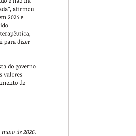
ndo e não há 
da”, afirmou 
em 2024 e 
ido 
terapêutica, 
i para dizer 
sta do governo 
s valores 
imento de 
m maio de 2026.