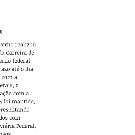
l)
verno realizou 
da Carreira de 
rno federal 
azo até o dia 
u com a 
erais, o 
ração com a 
5 foi mantido, 
presentando 
ados com 
viária Federal, 
ovos 