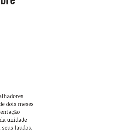
alhadores 
de dois meses 
entação 
da unidade 
 seus laudos. 