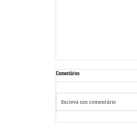
Comentários
Escreva um comentário
Portaria regulamenta jornada
12x60 nos HUs e delimita quem
poderá aderir ao regime