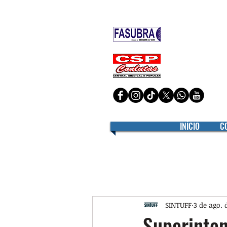
Filiado à
Filiado à
INÍCIO
C
SINTUFF
3 de ago. 
Superinte