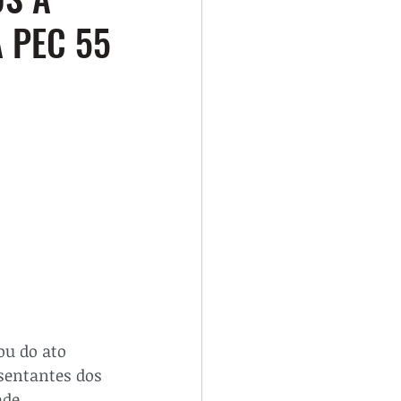
 PEC 55
ou do ato 
sentantes dos 
de, 