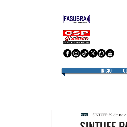
Filiado à
Filiado à
INÍCIO
C
SINTUFF
29 de nov.
SINTUFF P