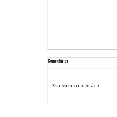
Comentários
Escreva um comentário
Ato no Rio denuncia projeto que
retira proteção de crianças vítimas
de estupro