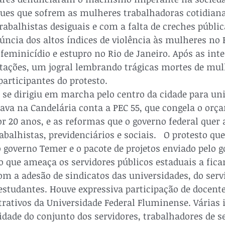
ues que sofrem as mulheres trabalhadoras cotidia
trabalhistas desiguais e com a falta de creches pública
úncia dos altos índices de violência às mulheres no B
 feminicídio e estupro no Rio de Janeiro. Após as int
ntações, um jogral lembrando trágicas mortes de mul
articipantes do protesto. 

 se dirigiu em marcha pelo centro da cidade para uni
ava na Candelária conta a PEC 55, que congela o orç
or 20 anos, e as reformas que o governo federal quer 
abalhistas, previdenciários e sociais.   O protesto qu
 governo Temer e o pacote de projetos enviado pelo g
 que ameaça os servidores públicos estaduais a ficar
 a adesão de sindicatos das universidades, do servi
 estudantes. Houve expressiva participação de docente
rativos da Universidade Federal Fluminense. Várias 
dade do conjunto dos servidores, trabalhadores de se