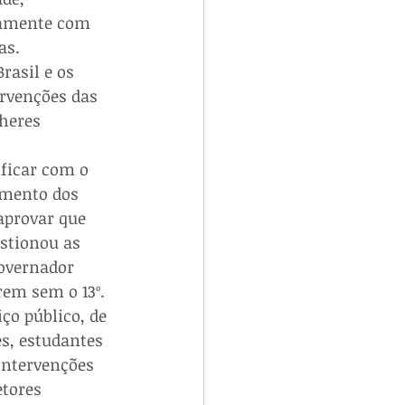
namente com 
s. 

rasil e os 
ervenções das 
heres 
ficar com o 
amento dos 
aprovar que 
estionou as 
overnador 
em sem o 13º. 

ço público, de 
s, estudantes 
intervenções 
tores 