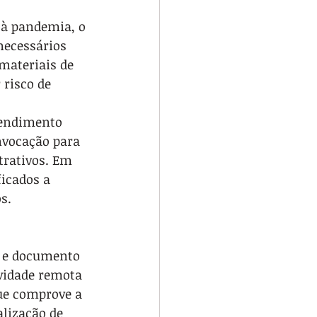
à pandemia, o 
necessários 
materiais de 
risco de 
tendimento 
nvocação para 
trativos. Em 
icados a 
s.
l e documento 
vidade remota 
que comprove a 
lização de 