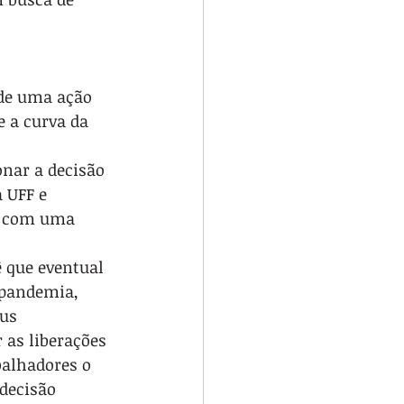
 de uma ação 
 a curva da 
nar a decisão 
 UFF e 
e com uma 
 que eventual 
 pandemia, 
us 
 as liberações 
balhadores o 
decisão 