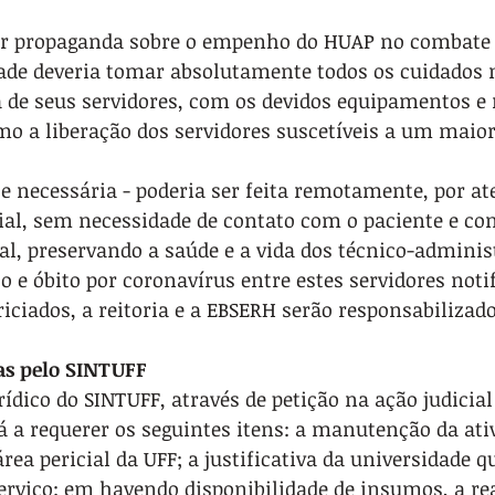
zer propaganda sobre o empenho do HUAP no combate 
dade deveria tomar absolutamente todos os cuidados 
a de seus servidores, com os devidos equipamentos e 
o a liberação dos servidores suscetíveis a um maior 
 se necessária - poderia ser feita remotamente, por a
ial, sem necessidade de contato com o paciente e co
al, preservando a saúde e a vida dos técnico-adminis
 e óbito por coronavírus entre estes servidores notif
riciados, a reitoria e a EBSERH serão responsabilizado
as pelo SINTUFF
dico do SINTUFF, através de petição na ação judicia
á a requerer os seguintes itens: a manutenção da ati
área pericial da UFF; a justificativa da universidade 
erviço; em havendo disponibilidade de insumos, a rea