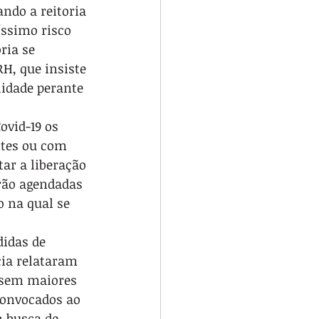
ndo a reitoria 
íssimo risco 
ria se 
H, que insiste 
idade perante 
ovid-19 os 
ntes ou com 
tar a liberação 
erão agendadas 
 na qual se 
idas de 
cia relataram 
 sem maiores 
convocados ao 
 busca de 