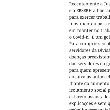
Recentemente a Just
e a EBSERH a libera
para exercer trabalh
movimentou para re
em manter no traba
o Covid-19. É um gol
Para cumprir seu ob
servidores da Divis
doenças preexistente
dos servidores do g
para quem apresent
encaixa as autodecl
Diante do aumento s
isolamento social p
estarem assustados
explicações e sem 
trabalho presencia