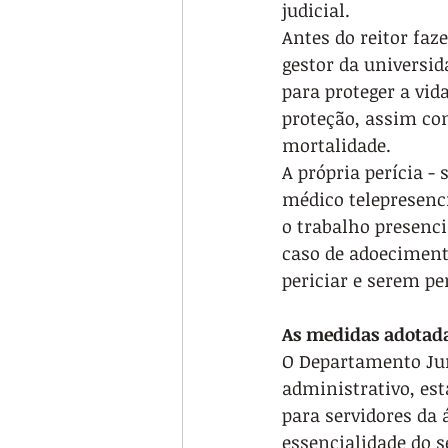
judicial.
Antes do reitor fa
gestor da universi
para proteger a vid
proteção, assim com
mortalidade. 
A própria perícia -
médico telepresenc
o trabalho presenci
caso de adoecimento
periciar e serem pe
As medidas adotad
O Departamento Jurí
administrativo, est
para servidores da 
essencialidade do s