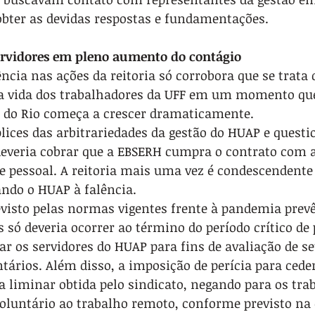
bter as devidas respostas e fundamentações. 
servidores em pleno aumento do contágio
ência nas ações da reitoria só corrobora que se trata
a vida dos trabalhadores da UFF em um momento que
 do Rio começa a crescer dramaticamente.
ices das arbitrariedades da gestão do HUAP e questio
a deveria cobrar que a EBSERH cumpra o contrato com a
e pessoal. A reitoria mais uma vez é condescendent
ando o HUAP à falência.
visto pelas normas vigentes frente à pandemia prevê
s só deveria ocorrer ao término do período crítico de
ar os servidores do HUAP para fins de avaliação de se
ários. Além disso, a imposição de perícia para ceder
 a liminar obtida pelo sindicato, negando para os tra
voluntário ao trabalho remoto, conforme previsto na 