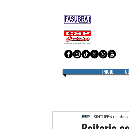
Filiado à
Filiado à
INÍCIO
C
SINTUFF
4 de abr. 
Reitoria c