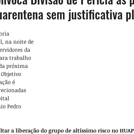
arentena sem justificativa pl
oria 
, na noite de 
servidores da 
para trabalho 
 da próxima 
 Objetivo 
ação é 
recionadas 
ital 
io Pedro 
ultar a liberação do grupo de altíssimo risco no HUAP