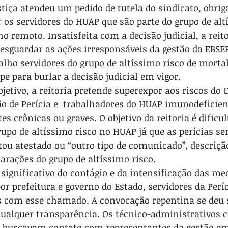
iça atendeu um pedido de tutela do sindicato, obriga
r os servidores do HUAP que são parte do grupo de alt
o remoto. Insatisfeita com a decisão judicial, a reito
sguardar as ações irresponsáveis da gestão da EBSER
lho servidores do grupo de altíssimo risco de mortal
pe para burlar a decisão judicial em vigor.
jetivo, a reitoria pretende superexpor aos riscos do C
ão de Perícia e  trabalhadores do HUAP imunodeficie
s crônicas ou graves. O objetivo da reitoria é dificul
rupo de altíssimo risco no HUAP já que as perícias s
ou atestado ou “outro tipo de comunicado”, descrição
arações do grupo de altíssimo risco.
ignificativo do contágio e da intensificação das med
or prefeitura e governo do Estado, servidores da Perí
 com esse chamado. A convocação repentina se deu
qualquer transparência. Os técnico-administrativos 
l buscavam contato com representantes da gestão em