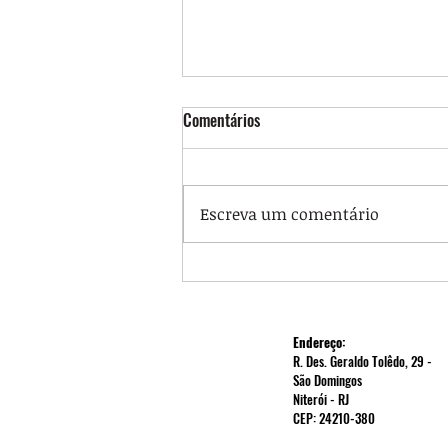
Comentários
Escreva um comentário
Portaria regulamenta jornada
12x60 nos HUs e delimita quem
poderá aderir ao regime
Endereço:
R. Des. Geraldo Tolêdo, 29 -
São Domingos
Niterói - RJ
CEP: 24210-380