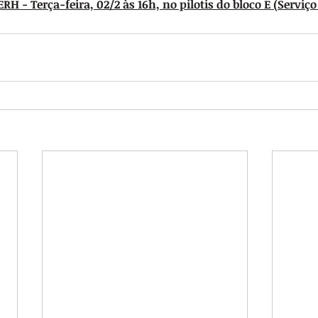
RH - Terça-feira, 02/2 às 16h, no pilotis do bloco E (Serviço