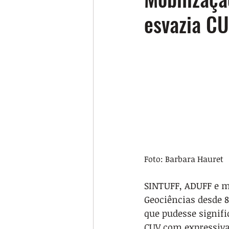
esvazia C
Foto: Barbara Hauret
SINTUFF, ADUFF e m
Geociências desde 
que pudesse signif
CUV com expressiva