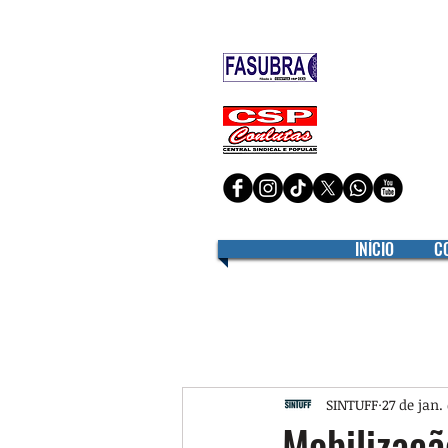
Filiado à
Filiado à
INÍCIO
C
SINTUFF
27 de jan.
Mobilizaçã