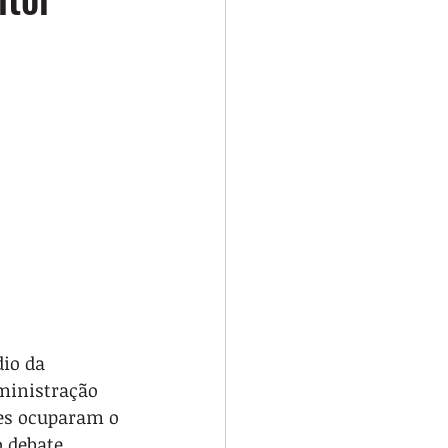
io da 
ministração 
es ocuparam o 
 debate 