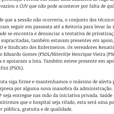
esvaziou o CUV que não pode acontecer por falta de q
e que a sessão não ocorreria, o conjunto dos técnico
iram seguir em passeata até a Reitoria para levar às r
de se encontra e denunciar a tentativa de privatiza
 supracitadas, também estavam presentes em apoio,
O e Sindicato dos Enfermeiros. Os vereadores Renati
lo Eduardo Gomes (PSOL/Niterói)e Henrique Vieira (PS
e apoiaram a luta. Também esteve presente em apoi
fini (PSOL).
 luta siga firme e mantenhamos o máximo de alerta 
urpresa por alguma nova manobra da administração.
 seja entregue nas mão da iniciativa privada. Saúde 
itirmos que o hospital seja rifado, esta será uma po
r pública, gratuita e de qualidade.