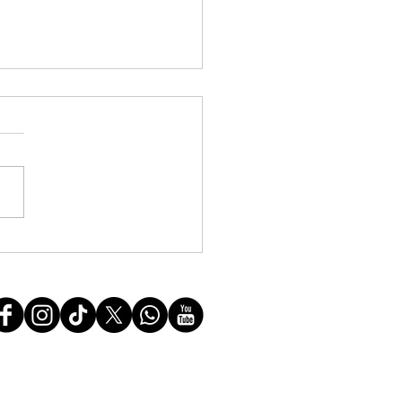
ão no HUAP expõe
riedades e cobra audiência
eitoria e Superintendência