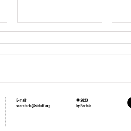
Comprovação do Auxílio-Saúde
Reuni
2025 vai até 30 de maio
preca
com R
E-mail:
© 2023
secretaria@sintuff.org
by Bertolo