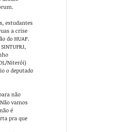
uórum.
s, estudantes 
uas a crise 
ção do HUAP. 
 SINTUFRJ, 
nho 
OL/Niterói) 
o o deputado 
para não 
 Não vamos 
não é 
rta pra que 