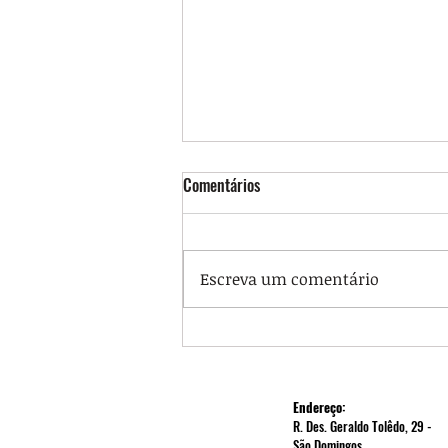
Comentários
Escreva um comentário
Auditoria Cidadã da Dívida: Carta-
Aberta Eleições 2026 dirigida a
todos os Partidos Políticos
Endereço:
R. Des. Geraldo Tolêdo, 29 -
São Domingos