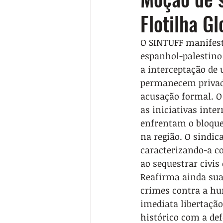
Flotilha G
O SINTUFF manifesta 
espanhol-palestino 
a interceptação de
permanecem privados
acusação formal. O 
as iniciativas inte
enfrentam o bloque
na região. O sindic
caracterizando-a co
ao sequestrar civis
Reafirma ainda sua
crimes contra a hu
imediata libertação
histórico com a de