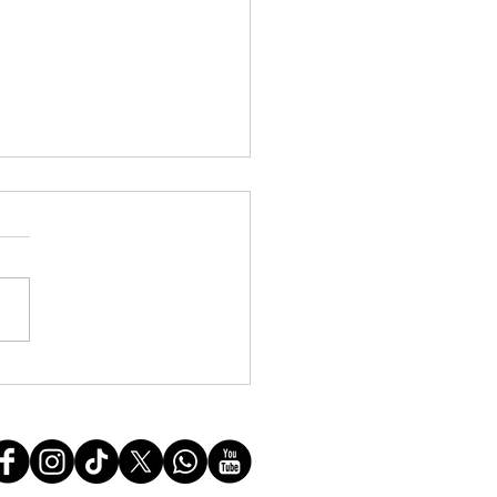
FF manifesta solidariedade à
do povo boliviano e repudia a
ssão