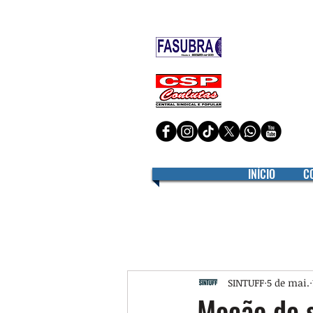
Filiado à
Filiado à
INÍCIO
C
SINTUFF
5 de mai.
Moção de s