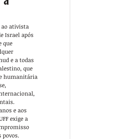
ao ativista 
e Israel após 
e que 
lquer 
mud e a todas 
lestino, que 
se humanitária 
e, 
nternacional, 
ntais. 
anos e aos 
FF exige a 
compromisso 
 povos.