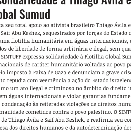
lobal Sumud
seu total apoio ao ativista brasileiro Thiago Ávila e 
Saif Abu Keshek, sequestrados por forças do Estado d
 uma flotilha humanitária em águas internacionais, 
 de liberdade de forma arbitrária e ilegal, sem qua
SINTUFF expressa solidariedade à Flotilha Global Su
rnacionais de caráter humanitário voltadas ao povo pa
io imposto à Faixa de Gaza e denunciam a grave cri
ato repudia com veemência a ação do Estado israelens
mo um ato ilegal e criminoso no âmbito do direito i
 em águas internacionais e violar garantias fundame
 condenação às reiteradas violações de direitos hum
manidade cometidos contra o povo palestino. O SINTU
 de Thiago Ávila e Saif Abu Keshek, e reafirma seu 
fesa dos direitos humanos e da autodeterminação dos