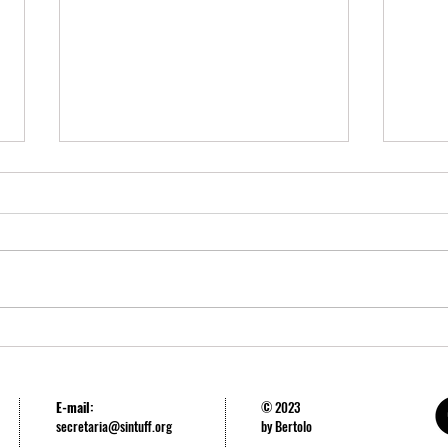
SINTUFF repudia a perseguição aos
SINTU
estudantes da USP
luta 
repre
E-mail:
© 2023
secretaria@sintuff.org
by Bertolo