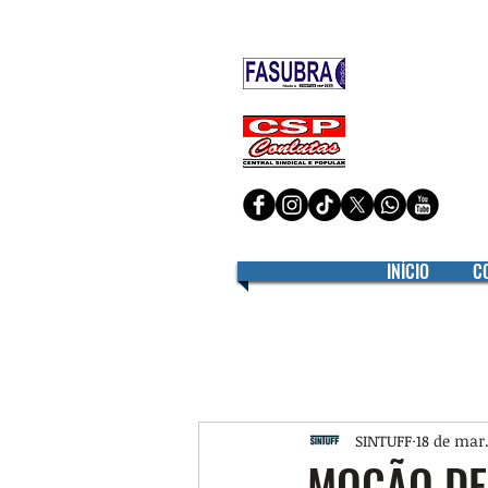
Filiado à
Filiado à
INÍCIO
C
SINTUFF
18 de mar.
MOÇÃO DE