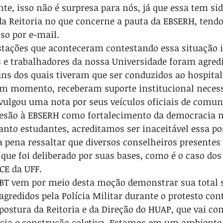
nte, isso não é surpresa para nós, já que essa tem sid
a Reitoria no que concerne a pauta da EBSERH, tendo
so por e-mail.
tações que aconteceram contestando essa situação i
 e trabalhadores da nossa Universidade foram agredi
guns dos quais tiveram que ser conduzidos ao hospital
 momento, receberam suporte institucional necessá
ivulgou uma nota por seus veículos oficiais de comun
são à EBSERH como fortalecimento da democracia n
nto estudantes, acreditamos ser inaceitável essa po
 a pena ressaltar que diversos conselheiros presentes
que foi deliberado por suas bases, como é o caso dos
CE da UFF.
ABT vem por meio desta moção demonstrar sua total s
gredidos pela Polícia Militar durante o protesto con
postura da Reitoria e da Direção do HUAP, que vai con
cia e construção coletiva. Estamos em um ambiente u