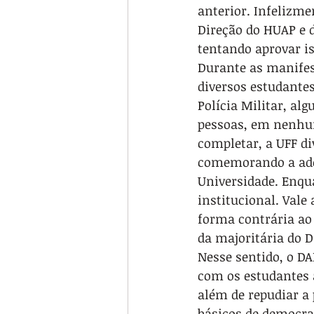
anterior. Infelizme
Direção do HUAP e d
tentando aprovar is
Durante as manifes
diversos estudantes
Polícia Militar, al
pessoas, em nenhum
completar, a UFF d
comemorando a ade
Universidade. Enqua
institucional. Vale
forma contrária ao 
da majoritária do D
Nesse sentido, o D
com os estudantes a
além de repudiar a 
básicos de democra