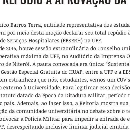
ico Barros Terra, entidade representativa dos estuda
em por meio desta moção declarar seu total repúdio 
de Serviços Hospitalares (EBSERH) na UFF.
de 2016, houve sessão extraordinária do Conselho Uni
iberativa máxima da UFF, no Auditório da Imprensa Of
ro de Niterói. A pauta convocada era única: “Sustenta
Gestão Especial Gratuita do HUAP, entre a UFF e a EB
om estranheza que nós, estudantes, vemos um CUV 
 externo à Universidade. Para legitimar essa decisão,
tatuto datado da época da Ditadura Militar, período
o país. Ademais, ao fazer isso, a Reitoria mostra sua
ação da comunidade universitária no debate sobre o t
convocar a Polícia Militar para impedir a entrada de 
F, desrespeitando inclusive liminar judicial emitida 