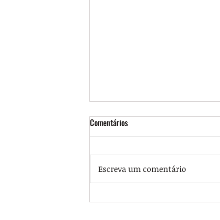
Comentários
Escreva um comentário
Portaria regulamenta jornada
12x60 nos HUs e delimita quem