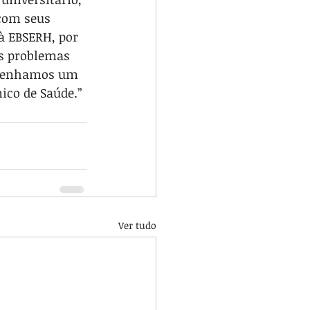
com seus 
à EBSERH, por 
s problemas 
 tenhamos um 
ico de Saúde.”
Ver tudo