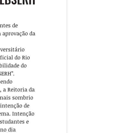
ntes de 
à aprovação da 
versitário 
icial do Rio 
bilidade do 
SERH”.
sendo 
 a Reitoria da 
 mais sombrio 
 intenção de 
ema. Intenção 
estudantes e 
no dia 