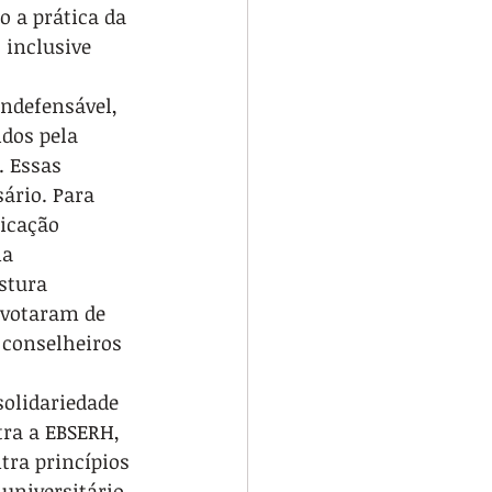
o a prática da 
 inclusive 
ndefensável, 
dos pela 
. Essas 
rio. Para 
icação 
a 
stura 
 votaram de 
 conselheiros 
olidariedade 
tra a EBSERH, 
tra princípios 
niversitário, 