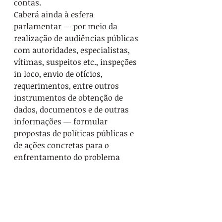
contas.

Caberá ainda à esfera 
parlamentar — por meio da 
realização de audiências públicas 
com autoridades, especialistas, 
vítimas, suspeitos etc., inspeções 
in loco, envio de ofícios, 
requerimentos, entre outros 
instrumentos de obtenção de 
dados, documentos e de outras 
informações — formular 
propostas de políticas públicas e 
de ações concretas para o 
enfrentamento do problema 
atual, assim como para o 
estabelecimento de mecanismos 
de prevenção. Esse pesadelo na 
história de Niterói precisa chegar 
ao fim. E não podemos permitir 