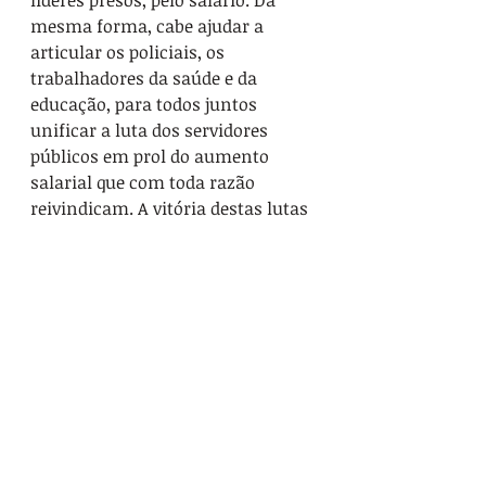
mesma forma, cabe ajudar a 
articular os policiais, os 
trabalhadores da saúde e da 
educação, para todos juntos 
unificar a luta dos servidores 
públicos em prol do aumento 
salarial que com toda razão 
reivindicam. A vitória destas lutas 
será o enfraquecimento do plano 
de ajuste destes governos e isso 
impulsionará novas categorias a 
lutarem.
Merece da nossa parte especial 
destaque o papel da dirigente do 
PSOL, dirigente sindical da saúde e 
hoje Deputada Estadual do RJ, 
Janira Rocha. Não aceitamos os 
ataques a que está sendo 