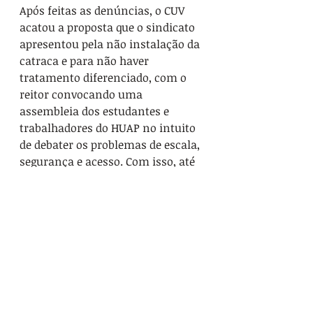
Após feitas as denúncias, o CUV 
acatou a proposta que o sindicato 
apresentou pela não instalação da 
catraca e para não haver 
tratamento diferenciado, com o 
reitor convocando uma 
assembleia dos estudantes e 
trabalhadores do HUAP no intuito 
de debater os problemas de escala, 
segurança e acesso. Com isso, até 
dia 27/3 nada pode ser imposto 
sem antes haver debate no CUV. 
Uma vitória da resistência e dos 
trabalhadores com seu sindicato.
O SINTUFF alerta a todo servidor 
para entrar nesta luta. A ameaça 
está explicita. O reitor, o diretor do 
HUAP e das unidades baixam a 