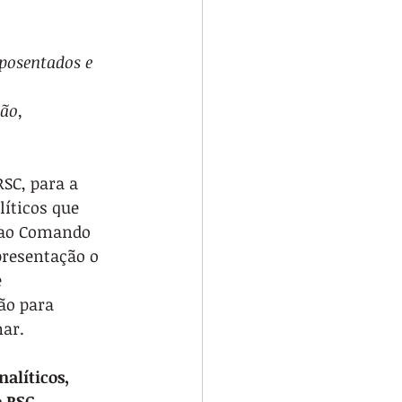
aposentados e 
ção, 
SC, para a 
íticos que 
 ao Comando 
presentação o 
 
ão para 
mar.
alíticos, 
o RSC
.