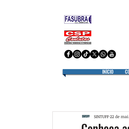
Filiado à
Filiado à
INÍCIO
C
SINTUFF
22 de mai
Conheça a