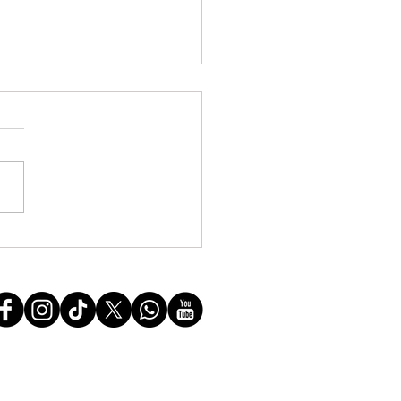
reve com vitórias parciais,
ada pela condução dos
es majoritários da FASUBRA