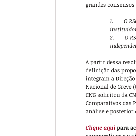
grandes consensos 
1.       O 
instituido
2.       O 
independen
A partir dessa res
definição das propo
integram a Direção
Nacional de Greve (
CNG solicitou da C
Comparativos das P
análise e posterio
Clique aqui
 para a
comparativos e a v