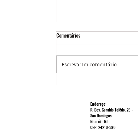
Comentários
Escreva um comentário
Já é possível requerer o RSC, saiba
como
Endereço:
R. Des. Geraldo Tolêdo, 29 -
São Domingos
Niterói - RJ
CEP: 24210-380