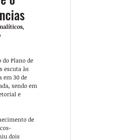
ncias
alíticos, 
 
 do Plano de 
s escuta às 
a em 30 de 
vada, sendo em 
torial e 
hecimento de 
icos-
iu dois 