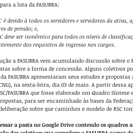
para a luta da FASUBRA:
RSC é devido à todos os servidores e servidoras da ativa, 
res de pensão; e,
RSC deve ser isonômico para todos os níveis de classifica
temente dos requisitos de ingresso nos cargos.
olução a FASUBRA vem acumulando discussão sobre o R
stas sobre a forma de concessão. Alguns coletivos pol
 da FASUBRA apresentaram seus estudos e propostas
CNG), na sexta-feira, dia 03 de maio. A partir dessa a
NSC/FASUBRA que fosse elaborado um Quadro Síntese e
ropostas, para ser encaminhado às bases da Federaç
r deliberação sobre que caminhos e modelo de RSC to
cessar a pasta no Google Drive contendo os quadros an
isão dos coletivos que compõem a FASUBRA acerca d