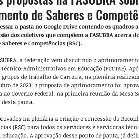
mento de Saberes e Competê
cessar a pasta no Google Drive contendo os quadros an
isão dos coletivos que compõem a FASUBRA acerca do
Saberes e Competências (RSC).
SUBRA, a federação vem discutindo o aprimoramento
s Técnico-Administrativos em Educação (PCCTAE). Apó
 grupos de trabalho de Carreira, na plenária realizad
tubro de 2023, a proposta de aprimoramento foi apro
 ao Governo Federal, na primeira reunião da Mesa Se
a desta pauta.
provados na plenária a criação e concessão do Recon
ias (RSC) para todos os servidores e servidoras técn
educação. A aprovação desse ponto de pauta, já defin