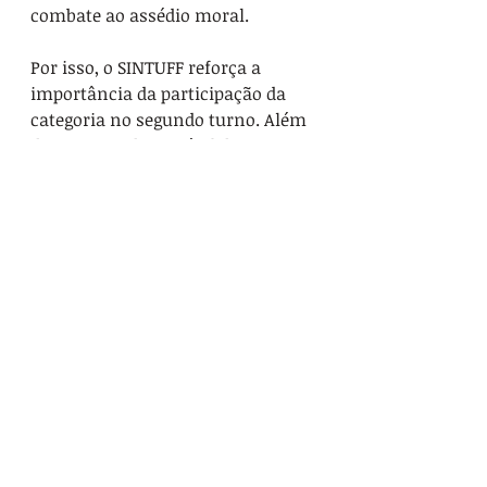
combate ao assédio moral.
Por isso, o SINTUFF reforça a 
importância da participação da 
categoria no segundo turno. Além 
de manter o bom nível de 
comparecimento registrado na 
primeira etapa da consulta, o 
entendimento é que é preciso 
ampliar ainda mais a presença 
dos(as) técnico-
administrativos(as) nas urnas.
A orientação é que cada 
servidor(a) participe da votação e 
também ajude a mobilizar 
seus(suas) colegas de setor e 
unidade. Uma categoria que 
participa, vota e demonstra 