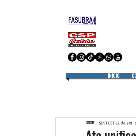
Filiado à
Filiado à
INÍCIO
C
SINTUFF
12 de set.
Ato unific