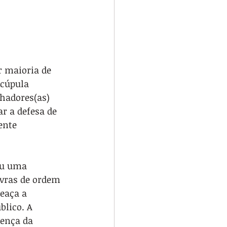
 maioria de 
 cúpula 
lhadores(as) 
r a defesa de 
ente 
iu uma 
avras de ordem 
eaça a 
blico. A 
sença da 