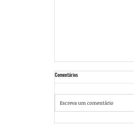
Comentários
Escreva um comentário
Auditoria Cidadã da Dívida: Carta-
Aberta Eleições 2026 dirigida a