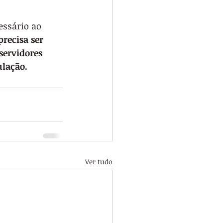
essário ao 
recisa ser 
servidores 
ulação.
Ver tudo