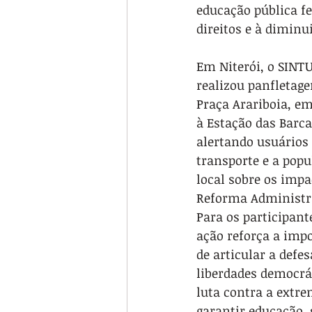
educação pública fe
direitos e à diminu
Em Niterói, o SINTU
realizou panfletag
Praça Arariboia, em
à Estação das Barca
alertando usuários 
transporte e a popu
local sobre os impa
Reforma Administra
Para os participante
ação reforça a imp
de articular a defes
liberdades democrát
luta contra a extre
garantir educação, 