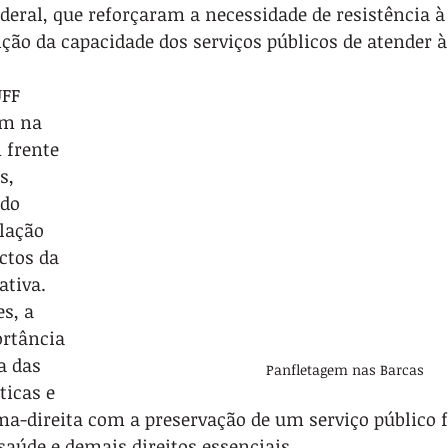
deral, que reforçaram a necessidade de resistência à
ição da capacidade dos serviços públicos de atender 
FF 
em na 
 frente 
s, 
do 
lação 
ctos da 
tiva. 
s, a 
ortância 
a das 
Panfletagem nas Barcas
icas e 
ma-direita com a preservação de um serviço público f
saúde e demais direitos essenciais.