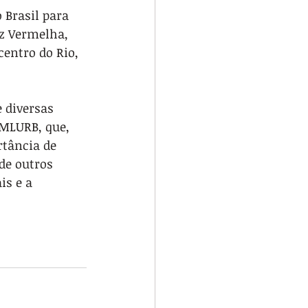
z Vermelha, 
entro do Rio, 
 diversas 
MLURB, que, 
tância de 
de outros 
s e a 