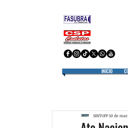
Filiado à
Filiado à
INÍCIO
C
SINTUFF
10 de mar.
Ato Nacion