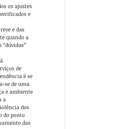
os os ajustes 
erificados e 
reve e das 
nte quando a 
s “dúvidas” 
á 
viços de 
endência é se 
ta-se de uma 
ça e ambiente 
 a 
iolência dos 
o do ponto 
onamento das 