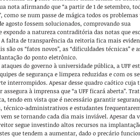
sua nota afirmando que “a partir de 1 de setembro, tod
”, como se num passe de mágica todos os problemas v
de agosto fossem solucionados, comprovando sua 
e expondo a natureza contraditória das notas que esc
 falta de transparência da reitoria fica mais evide
s são os “fatos novos”, as “dificuldades técnicas” e a
lantação do ponto eletrônico.
 ataques do governo à universidade pública, a UFF est
uipes de segurança e limpeza reduzidas e com os ser
rte interrompidos. Apesar desse quadro caótico cuja t
tor assegura à imprensa que “a UFF ficará aberta”. Tra
a, tendo em vista que é necessário garantir seguran
s, técnico-administrativos e estudantes frequentarem
 vem se tornando cada dia mais inviável. Apesar da v
 reitor segue investindo altos recursos na implantaçã
 estes que tendem a aumentar, dado o precário funci