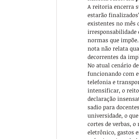
A reitoria encerra 
estarão finalizados
existentes no mês 
irresponsabilidade 
normas que impõe. A
nota não relata quai
decorrentes da imp
No atual cenário de
funcionando com eq
telefonia e transpo
intensificar, o rei
declaração insensat
sadio para docente
universidade, o que
cortes de verbas, o
eletrônico, gastos