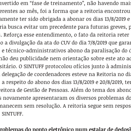
nvertido em “fase de treinamento”, não havendo mai
erentes ao mês, foi a forma que a reitoria encontrou
amente ter sido obrigada a abonar os dias 13/8/2019 e 
ria busca evitar um precedente para futuras greves, p
s. Reforça esse entendimento, o fato da reitoria reter
o a divulgação da ata do CUV do dia 7/8/2019 que gara
 e técnico-administrativos abono da paralisação do di
o deu publicidade nem orientação sobre este ato ad
itário. O SINTUFF protocolou ofícios junto à adminis
delegação de coordenadores esteve na Reitoria no dia
a respeito do abono dos dias 13/8/2019 e 20/8/2019, te
reitora de Gestão de Pessoas. Além do tema dos abono
is novamente apresentaram os diversos problemas do
manecem sem resolução. A reitoria segue sem respost
 SINTUFF.
 problemas do ponto eletrônico num estalar de dedos