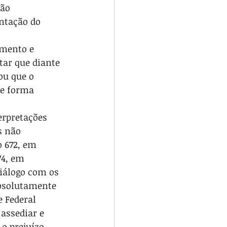
ão 
ntação do 
amento e 
ar que diante 
ou que o 
de forma 
erpretações 
s não 
 672, em 
74, em 
iálogo com os 
absolutamente 
e Federal 
assediar e 
o prejuízo 