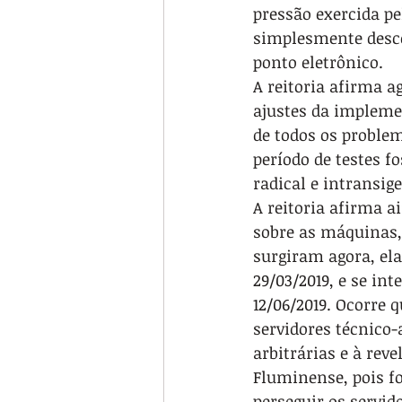
pressão exercida pe
simplesmente desco
ponto eletrônico.
A reitoria afirma a
ajustes da impleme
de todos os problem
período de testes f
radical e intransige
A reitoria afirma a
sobre as máquinas, 
surgiram agora, ela
29/03/2019, e se in
12/06/2019. Ocorre 
servidores técnico
arbitrárias e à rev
Fluminense, pois fo
perseguir os servid