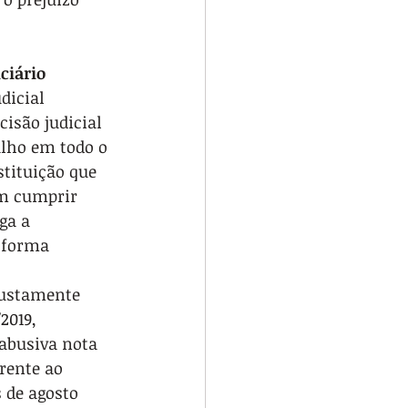
ciário
dicial 
isão judicial 
alho em todo o 
tituição que 
em cumprir 
ga a 
 forma 
justamente 
2019, 
abusiva nota 
rente ao 
 de agosto 