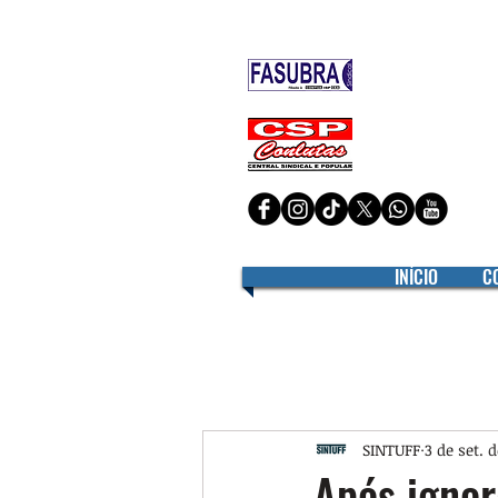
Filiado à
Filiado à
INÍCIO
C
SINTUFF
3 de set. 
Após ignor