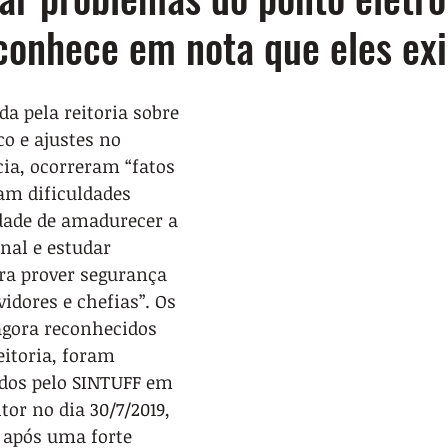
econhece em nota que eles ex
a pela reitoria sobre 
o e ajustes no 
cia, ocorreram “fatos 
m dificuldades 
dade de amadurecer a 
nal e estudar 
ra prover segurança 
vidores e chefias”. Os 
 agora reconhecidos 
eitoria, foram 
dos pelo SINTUFF em 
tor no dia 30/7/2019, 
 após uma forte 