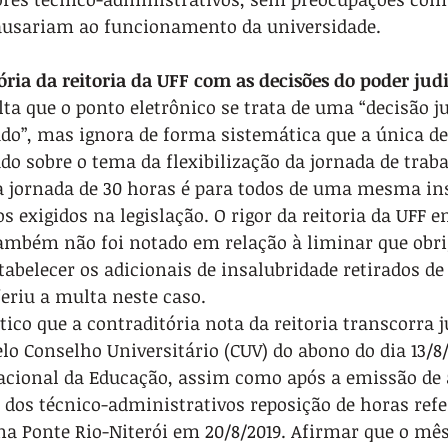
ausariam ao funcionamento da universidade.
ória da reitoria da UFF com as decisões do poder judi
ta que o ponto eletrônico se trata de uma “decisão ju
do”, mas ignora de forma sistemática que a única dec
do sobre o tema da flexibilização da jornada de trab
a jornada de 30 horas é para todos de uma mesma ins
s exigidos na legislação. O rigor da reitoria da UFF 
também não foi notado em relação à liminar que obri
tabelecer os adicionais de insalubridade retirados de
feriu a multa neste caso.
ico que a contraditória nota da reitoria transcorra 
lo Conselho Universitário (CUV) do abono do dia 13/8/
Nacional da Educação, assim como após a emissão de 
o dos técnico-administrativos reposição de horas refe
na Ponte Rio-Niterói em 20/8/2019. Afirmar que o mês