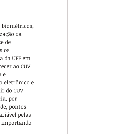
 biométricos, 
zação da 
e de 
s os 
ia da UFF em 
recer ao CUV 
 e 
 eletrônico e 
ir do CUV 
ia, por 
de, pontos 
riável pelas 
o importando 