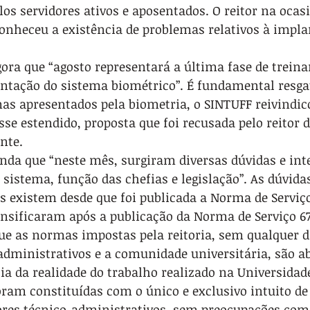
los servidores ativos e aposentados. O reitor na ocasi
nheceu a existência de problemas relativos à impla
gora que “agosto representará a última fase de trein
ntação do sistema biométrico”. É fundamental resgat
as apresentados pela biometria, o SINTUFF reivindic
osse estendido, proposta que foi recusada pelo reitor 
nte.
inda que “neste mês, surgiram diversas dúvidas e int
sistema, função das chefias e legislação”. As dúvida
s existem desde que foi publicada a Norma de Serviço
tensificaram após a publicação da Norma de Serviço 6
que as normas impostas pela reitoria, sem qualquer d
-administrativos e a comunidade universitária, são 
elia da realidade do trabalho realizado na Universidad
ram constituídas com o único e exclusivo intuito de 
ores técnico-administrativos, sem preocupações com 