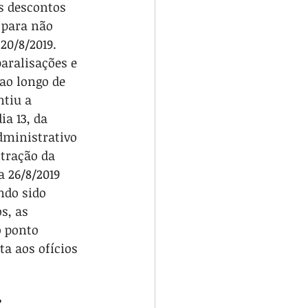
s descontos 
 para não 
20/8/2019. 
aralisações e 
 ao longo de 
ntiu a 
a 13, da 
ministrativo 
tração da 
 26/8/2019 
ndo sido 
s, as 
 ponto 
a aos ofícios 
?