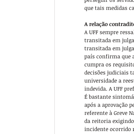
que tais medidas c
A relação contradit
A UFF sempre ressal
transitada em julga
transitada em julga
país confirma que 
cumpra os requisito
decisões judiciais 
universidade a rees
indevida. A UFF pre
É bastante sintomát
após a aprovação pe
referente à Greve 
da reitoria exigind
incidente ocorrido 