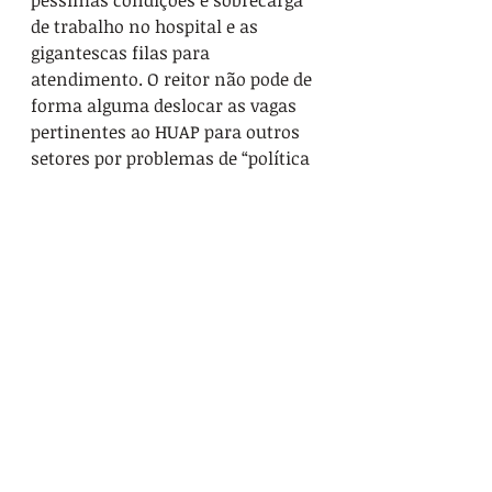
péssimas condições e sobrecarga 
de trabalho no hospital e as 
gigantescas filas para 
atendimento. O reitor não pode de 
forma alguma deslocar as vagas 
pertinentes ao HUAP para outros 
setores por problemas de “política 
interna”. Essas vagas não podem 
ser utilizadas para jogo político.
Indignação com problemas nas 
escalas do HUAP repercutem na 
reunião
As servidoras do HUAP presentes 
apresentaram os diversos 
problemas causados pelas 
bruscas mudanças de escala, por 
imposição da vontade da EBSERH, 
com a anuência da reitoria. As 