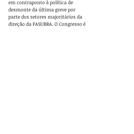
em contraponto à política de 
desmonte da última greve por 
parte dos setores majoritários da 
direção da FASUBRA. O Congresso é 
uma oportunidade para 
impulsionar e ampliar este 
contraponto, construindo uma 
direção que seja coerente, não 
sabote greves, não defenda 
inimigos de classe envolvidos na 
corrupção, não manipule 
informações e respeite as decisões 
das bases.
#Plenária
#FASUBRA
#Greve
#CampanhaSalarial
Categoria