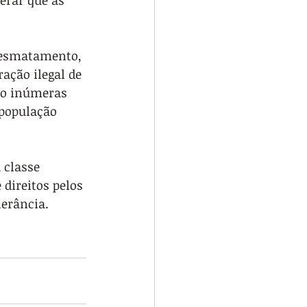
erar que as 
 desmatamento, 
ação ilegal de 
ão inúmeras 
população 
 classe 
direitos pelos 
lerância.