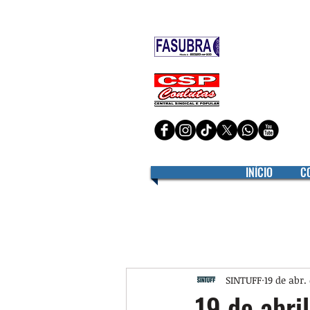
Filiado à
Filiado à
INÍCIO
C
SINTUFF
19 de abr.
19 de abri