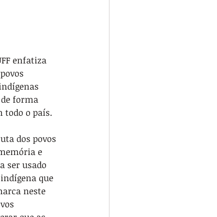
FF enfatiza 
 povos 
indígenas 
 de forma 
 todo o país.
luta dos povos 
 memória e 
ma ser usado 
 indígena que 
marca neste 
ovos 